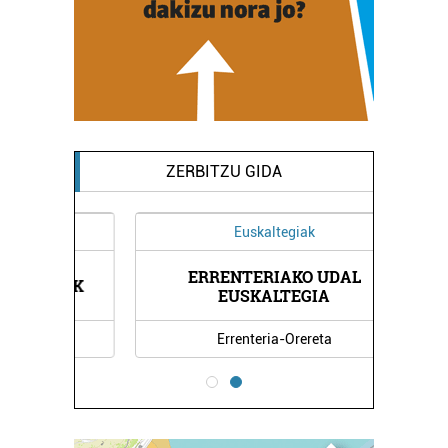
ZERBITZU GIDA
Euskaltegiak
ERRENTERIAKO UDAL
NUAK
NEU
EUSKALTEGIA
Errenteria-Orereta