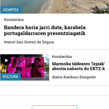
GIZARTEA
Hondarribia
Bandera horia jarri dute, karabela
portugaldarraren presentziagatik
Imanol Saiz Gomez de Segura
Hondarribia
Marmoka taldearen 'Izpiak'
abestia nahastu du EKTZ-k
KULTURA
Alaine Aranburu Etxegoien