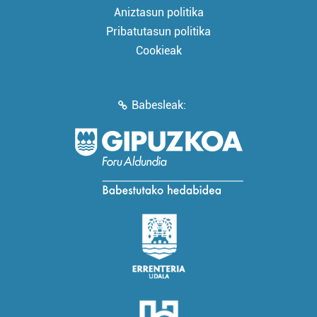
Aniztasun politika
Pribatutasun politika
Cookieak
Babesleak: