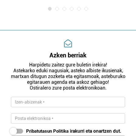
Azken berriak
Harpidetu zaitez gure buletin irekira!
Astekarko eduki nagusiak, asteko albiste ikusienak,
martxan ditugun zozketa eta egitasmoak, asteburuko
egitarauen agenda eta askoz gehiago!
Ostiralero zure posta elektronikoan.
Pribatutasun Politika
irakurri eta onartzen dut.