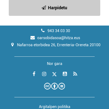
Harpidetu
943 34 03 30
oarsobidasoa@hitza.eus
Nafarroa etorbidea 26, Errenteria-Orereta 20100
Nor gara
Argitalpen politika