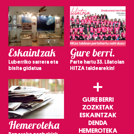
Eskaintzak
Gure berri.
Luberriko sarrera eta
Parte hartu 33. Lilatoian
bisita gidatua
HITZA taldearekin!
+
GURE BERRI
ZOZKETAK
ESKAINTZAK
Hemeroteka
DENDA
HEMEROTEKA