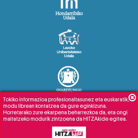
Tokiko informazioa profesionaltasunez eta euskaratik,
modu librean kontatzea da gure eginkizuna.
Horretarako zure ekarpena beharrezkoa da, eta ongi
maitatzeko modurik zintzoena da HITZAkide egitea.