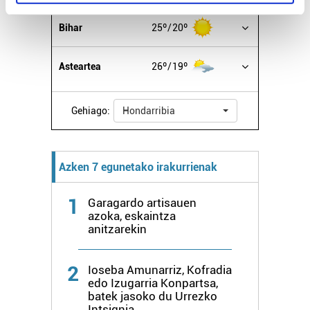
specific characteristics (fingerprinting)
Find out more about how your personal data is processed
Bihar
25º
20º
and set your preferences in the
details section
.
Asteartea
26º
19º
Guk eta gure bazkideek zure datu pertsonalak
prozesatzen ditugu, zure IP zenbakia, besteak beste,
teknologia erabiliz, cookieak adibidez, iragarki eta eduki
Gehiago:
Hondarribia
pertsonalizatuak eskaintzeko, iragarkiak eta edukia
neurtzeko, jendeari buruzko informazioa biltzeko eta
produktuak garatzeko. Zure datuak nork eta zertarako
Azken 7 egunetako irakurrienak
erabiltzen dituen hauta dezakezu.
1
Garagardo artisauen
Bazkide batzuek ez dizute baimenik eskatzen, eta beren
azoka, eskaintza
interes komertzial legitimoetan babesten dira. Ikusi gure
anitzarekin
bazkideen zerrenda, beren ustez zein helburutarako
duten interes legitimoa eta horren aurka nola egin
2
Ioseba Amunarriz, Kofradia
dezakezun ikusteko.
edo Izugarria Konpartsa,
batek jasoko du Urrezko
Lortu zure datu pertsonalak prozesatzeko moduari
Intsignia