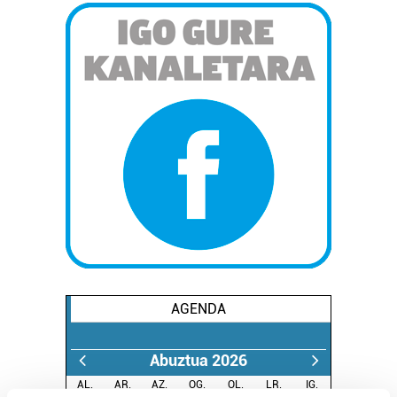
AGENDA
Abuztua 2026
AL.
AR.
AZ.
OG.
OL.
LR.
IG.