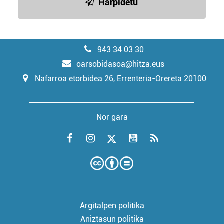
Harpidetu
943 34 03 30
oarsobidasoa@hitza.eus
Nafarroa etorbidea 26, Errenteria-Orereta 20100
Nor gara
Argitalpen politika
Aniztasun politika