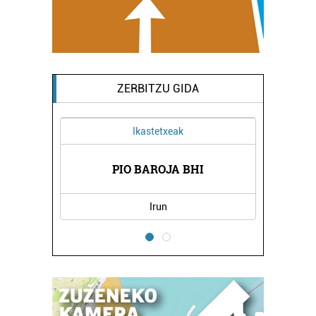
ZERBITZU GIDA
Ikastetxeak
Ostalaritza
PIO BAROJA BHI
HIRU T´ERDI KAF
Irun
Pasaia