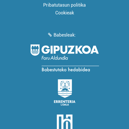
Pribatutasun politika
Cookieak
Babesleak: