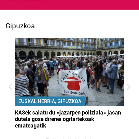
Gipuzkoa
EUSKAL HERRIA, GIPUZKOA
KASek salatu du «jazarpen poliziala» jasan
Pa
dutela gose direnei ogitartekoak
da
emateagatik
«s