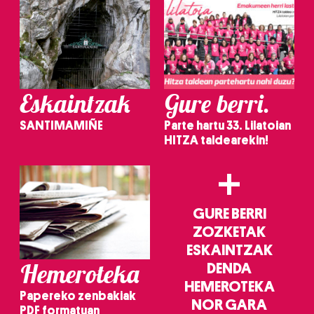
Eskaintzak
Gure berri.
SANTIMAMIÑE
Parte hartu 33. Lilatoian
HITZA taldearekin!
+
GURE BERRI
ZOZKETAK
ESKAINTZAK
Hemeroteka
DENDA
HEMEROTEKA
Papereko zenbakiak
NOR GARA
PDF formatuan