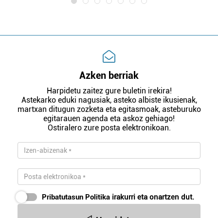
Azken berriak
Harpidetu zaitez gure buletin irekira!
Astekarko eduki nagusiak, asteko albiste ikusienak,
martxan ditugun zozketa eta egitasmoak, asteburuko
egitarauen agenda eta askoz gehiago!
Ostiralero zure posta elektronikoan.
Pribatutasun Politika
irakurri eta onartzen dut.