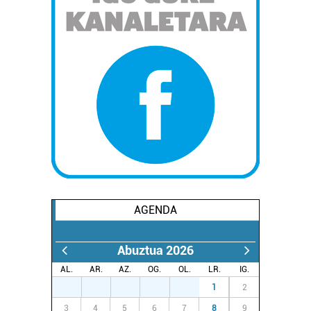
AGENDA
Abuztua 2026
AL.
AR.
AZ.
OG.
OL.
LR.
IG.
27
28
29
30
31
1
2
3
4
5
6
7
8
9