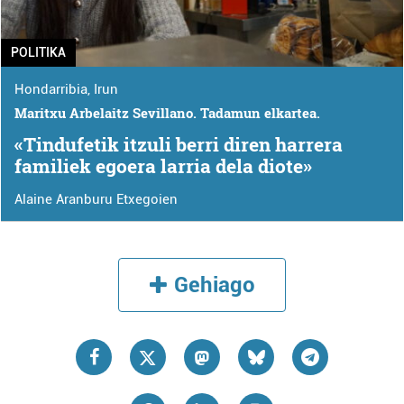
POLITIKA
Hondarribia
,
Irun
Maritxu Arbelaitz Sevillano. Tadamun elkartea.
«Tindufetik itzuli berri diren harrera
familiek egoera larria dela diote»
Alaine Aranburu Etxegoien
Gehiago