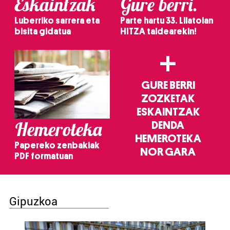
Eskaintzak
Gure berri.
Luberriko sarrera eta
Parte hartu 33. Lilatoian
bisita gidatua
HITZA taldearekin!
+
GURE BERRI
ZOZKETAK
ESKAINTZAK
Hemeroteka
DENDA
HEMEROTEKA
Papereko zenbakiak
NOR GARA
PDF formatuan
Gipuzkoa