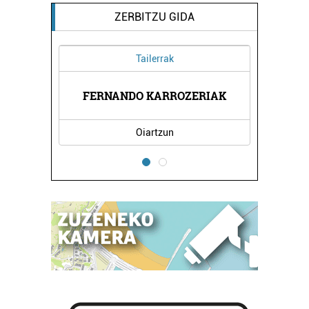
ZERBITZU GIDA
Tailerrak
 -
EG
FERNANDO KARROZERIAK
Oiartzun