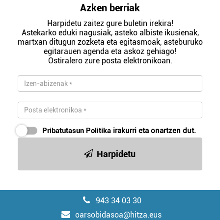
Azken berriak
Harpidetu zaitez gure buletin irekira!
Astekarko eduki nagusiak, asteko albiste ikusienak,
martxan ditugun zozketa eta egitasmoak, asteburuko
egitarauen agenda eta askoz gehiago!
Ostiralero zure posta elektronikoan.
Pribatutasun Politika
irakurri eta onartzen dut.
Harpidetu
943 34 03 30
oarsobidasoa@hitza.eus