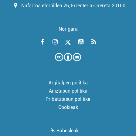
Nafarroa etorbidea 26, Errenteria-Orereta 20100
Nor gara
Argitalpen politika
Aniztasun politika
Pribatutasun politika
Cookieak
Babesleak: