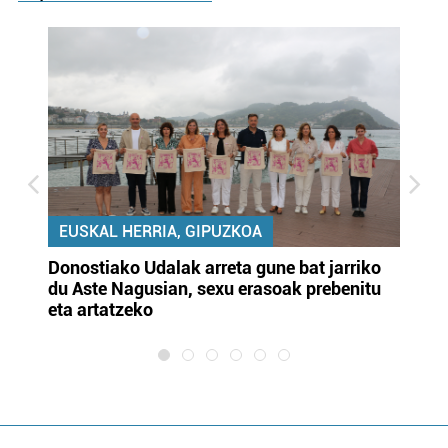
EUSKAL HERRIA, GIPUZKOA
Donostiako Udalak arreta gune bat jarriko
Ur
du Aste Nagusian, sexu erasoak prebenitu
es
eta artatzeko
lu