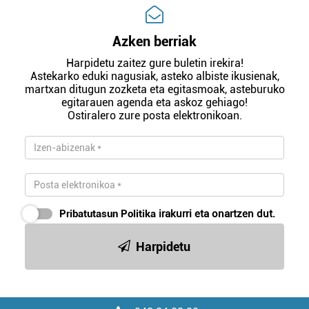
Azken berriak
Harpidetu zaitez gure buletin irekira!
Astekarko eduki nagusiak, asteko albiste ikusienak,
martxan ditugun zozketa eta egitasmoak, asteburuko
egitarauen agenda eta askoz gehiago!
Ostiralero zure posta elektronikoan.
Pribatutasun Politika
irakurri eta onartzen dut.
Harpidetu