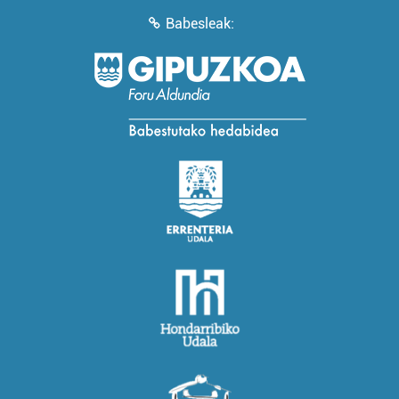
Babesleak: