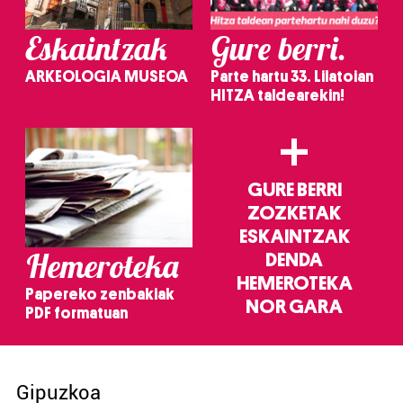
Eskaintzak
Gure berri.
ARKEOLOGIA MUSEOA
Parte hartu 33. Lilatoian
HITZA taldearekin!
+
GURE BERRI
ZOZKETAK
ESKAINTZAK
Hemeroteka
DENDA
HEMEROTEKA
Papereko zenbakiak
NOR GARA
PDF formatuan
Gipuzkoa