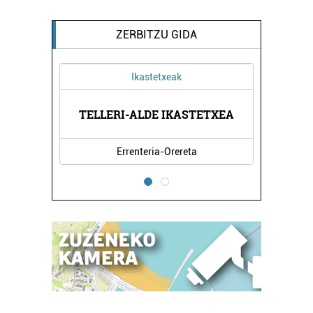
ZERBITZU GIDA
Ikastetxeak
TELLERI-ALDE IKASTETXEA
Errenteria-Orereta