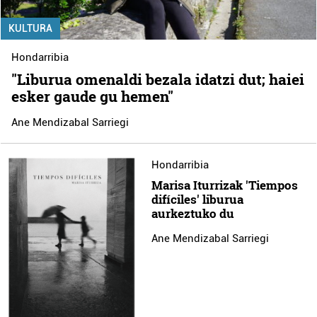
KULTURA
Hondarribia
"Liburua omenaldi bezala idatzi dut; haiei
esker gaude gu hemen"
Ane Mendizabal Sarriegi
Hondarribia
Marisa Iturrizak 'Tiempos
difíciles' liburua
aurkeztuko du
Ane Mendizabal Sarriegi