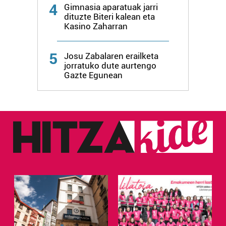
zure baimena Cookieen adierazpenean.
4
Gimnasia aparatuak jarri
dituzte Biteri kalean eta
Webgune honek cookie propioak eta hirugarrenen cookie-
Kasino Zaharran
fitxategiak erabiltzen ditu. Zure esperientzia eta
zerbitzuak hobetzeko asmoz, cookie teknologiaz
5
Josu Zabalaren erailketa
baliatzen gara. Ohar hau onartuz gero, teknologia hori
jorratuko dute aurtengo
erabiltzeko baimen esplizitua ematen diguzu.
Gehiago
Gazte Egunean
irakurri