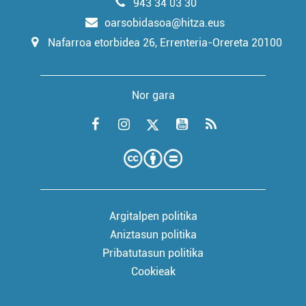
943 34 03 30
oarsobidasoa@hitza.eus
Nafarroa etorbidea 26, Errenteria-Orereta 20100
Nor gara
Argitalpen politika
Aniztasun politika
Pribatutasun politika
Cookieak