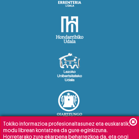
Tokiko informazioa profesionaltasunez eta euskaratik,
modu librean kontatzea da gure eginkizuna.
Horretarako zure ekarpena beharrezkoa da, eta ongi