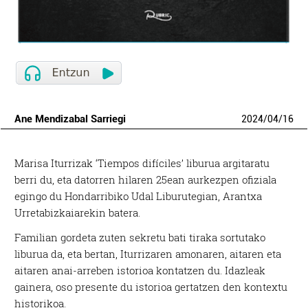
Ane Mendizabal Sarriegi
2024
/
04
/
16
Marisa Iturrizak ‘Tiempos difíciles’ liburua argitaratu
berri du, eta datorren hilaren 25ean aurkezpen ofiziala
egingo du Hondarribiko Udal Liburutegian, Arantxa
Urretabizkaiarekin batera.
Familian gordeta zuten sekretu bati tiraka sortutako
liburua da, eta bertan, Iturrizaren amonaren, aitaren eta
aitaren anai-arreben istorioa kontatzen du. Idazleak
gainera, oso presente du istorioa gertatzen den kontextu
historikoa.