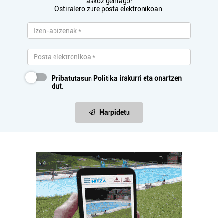
askoz gehiago!
Ostiralero zure posta elektronikoan.
Pribatutasun Politika
irakurri eta onartzen
dut.
Harpidetu