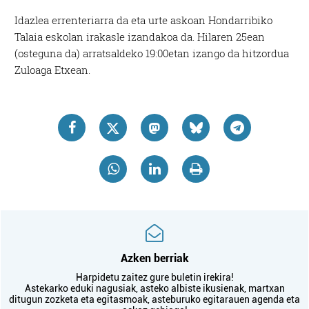
Idazlea errenteriarra da eta urte askoan Hondarribiko
Talaia eskolan irakasle izandakoa da. Hilaren 25ean
(osteguna da) arratsaldeko 19:00etan izango da hitzordua
Zuloaga Etxean.
Azken berriak
Harpidetu zaitez gure buletin irekira!
Astekarko eduki nagusiak, asteko albiste ikusienak, martxan
ditugun zozketa eta egitasmoak, asteburuko egitarauen agenda eta