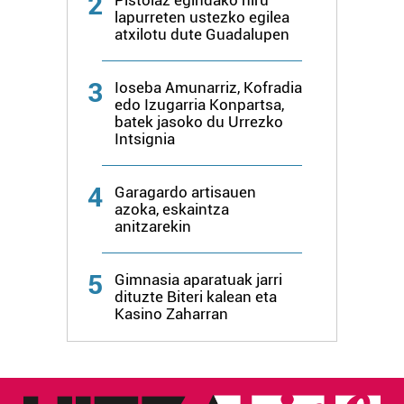
2
lapurreten ustezko egilea
atxilotu dute Guadalupen
3
Ioseba Amunarriz, Kofradia
edo Izugarria Konpartsa,
batek jasoko du Urrezko
Intsignia
4
Garagardo artisauen
azoka, eskaintza
anitzarekin
5
Gimnasia aparatuak jarri
dituzte Biteri kalean eta
Kasino Zaharran