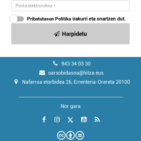
Pribatutasun Politika
irakurri eta onartzen dut.
Harpidetu
943 34 03 30
oarsobidasoa@hitza.eus
Nafarroa etorbidea 26, Errenteria-Orereta 20100
Nor gara