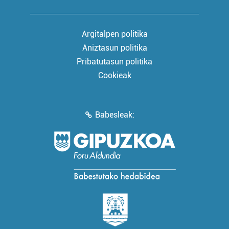
Argitalpen politika
Aniztasun politika
Pribatutasun politika
Cookieak
Babesleak: