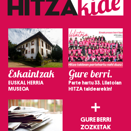
Eskaintzak
Gure berri.
EUSKAL HERRIA
Parte hartu 33. Lilatoian
MUSEOA
HITZA taldearekin!
+
GURE BERRI
ZOZKETAK