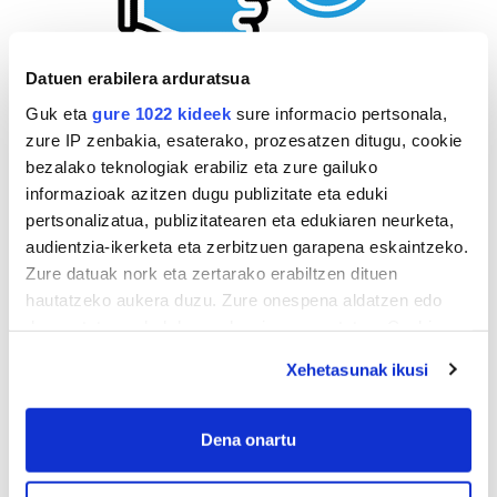
Datuen erabilera arduratsua
Guk eta
gure 1022 kideek
sure informacio pertsonala,
zure IP zenbakia, esaterako, prozesatzen ditugu, cookie
bezalako teknologiak erabiliz eta zure gailuko
informazioak azitzen dugu publizitate eta eduki
pertsonalizatua, publizitatearen eta edukiaren neurketa,
audientzia-ikerketa eta zerbitzuen garapena eskaintzeko.
Zure datuak nork eta zertarako erabiltzen dituen
hautatzeko aukera duzu. Zure onespena aldatzen edo
deuseztatzen ahal duzu edozein momentutan, Cookie
deklaraziotik edo Privacy triggerean klikatuz.
Xehetasunak ikusi
If you allow, we would also like to:
Collect information about your geographical
Dena onartu
location which can be accurate to within several
AGENDA
meters