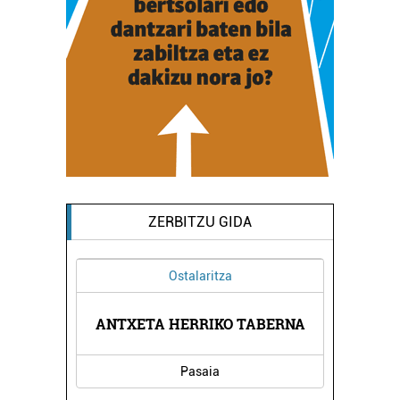
ZERBITZU GIDA
Ostalaritza
K
ANTXETA HERRIKO TABERNA
Pasaia