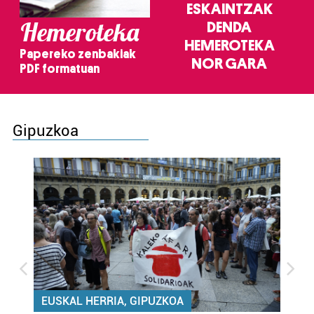
ESKAINTZAK
Hemeroteka
DENDA
HEMEROTEKA
Papereko zenbakiak
NOR GARA
PDF formatuan
Gipuzkoa
EUSKAL HERRIA, GIPUZKOA