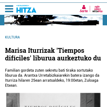
Sartu
KULTURA
Marisa Iturrizak 'Tiempos
difíciles' liburua aurkeztuko du
Familian gordeta zuten sekretu bati tiraka sortutako
liburua da. Arantxa Urretabizkaiarekin batera izango da
Iturriza hilaren 25ean arratsaldeko, 19:00etan, Zuloaga
Etxean.