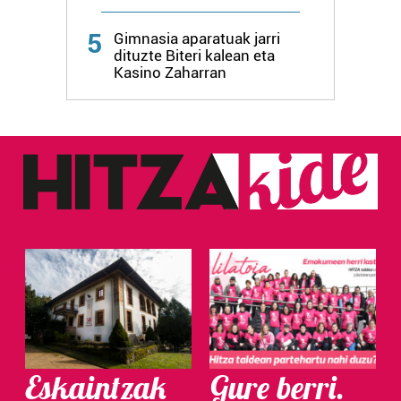
Webgune honek cookie propioak eta hirugarrenen cookie-
5
fitxategiak erabiltzen ditu. Zure esperientzia eta
Gimnasia aparatuak jarri
dituzte Biteri kalean eta
zerbitzuak hobetzeko asmoz, cookie teknologiaz
Kasino Zaharran
baliatzen gara. Ohar hau onartuz gero, teknologia hori
erabiltzeko baimen esplizitua ematen diguzu.
Gehiago
irakurri
Eskaintzak
Gure berri.