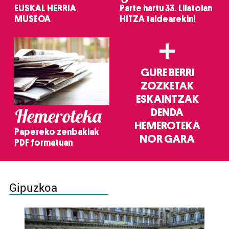
EUSKAL HERRIA
Parte hartu 33. Lilatoian
MUSEOA
HITZA taldearekin!
+
GURE BERRI
ZOZKETAK
ESKAINTZAK
Hemeroteka
DENDA
HEMEROTEKA
Papereko zenbakiak
NOR GARA
PDF formatuan
Gipuzkoa