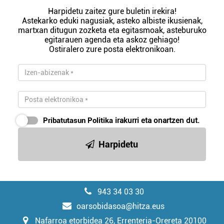
Harpidetu zaitez gure buletin irekira!
Astekarko eduki nagusiak, asteko albiste ikusienak,
martxan ditugun zozketa eta egitasmoak, asteburuko
egitarauen agenda eta askoz gehiago!
Ostiralero zure posta elektronikoan.
Pribatutasun Politika
irakurri eta onartzen dut.
Harpidetu
943 34 03 30
oarsobidasoa@hitza.eus
Nafarroa etorbidea 26, Errenteria-Orereta 20100