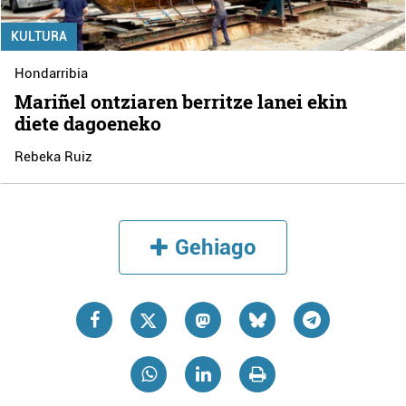
KULTURA
Hondarribia
Mariñel ontziaren berritze lanei ekin
diete dagoeneko
Rebeka Ruiz
Gehiago