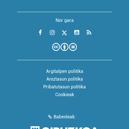
Nor gara
Argitalpen politika
Aniztasun politika
Pribatutasun politika
Cookieak
Babesleak: