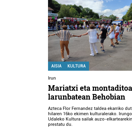
AISIA
KULTURA
Irun
Mariatxi eta montadito
larunbatean Behobian
Azteca Flor Fernandez taldea ekarriko du
hilaren 16ko ekimen kulturalerako. Irung
Udaleko Kultura sailak auzo-elkarteareki
prestatu du.