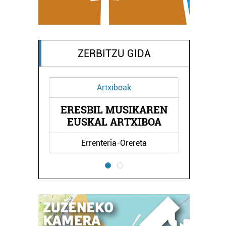
ZERBITZU GIDA
Artxiboak
ERESBIL MUSIKAREN
INIKA
ARK
EUSKAL ARTXIBOA
Errenteria-Orereta