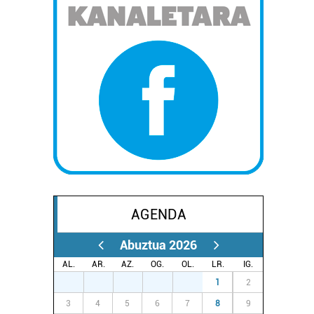
AGENDA
Abuztua 2026
AL.
AR.
AZ.
OG.
OL.
LR.
IG.
27
28
29
30
31
1
2
3
4
5
6
7
8
9