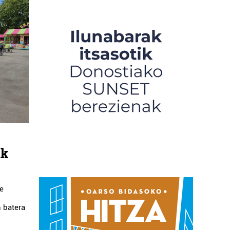
ak
te
o
n batera