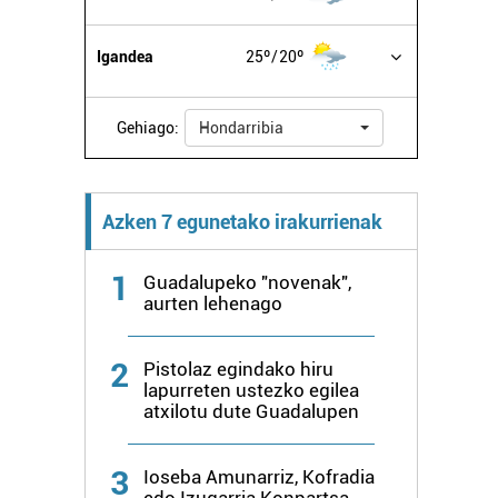
Igandea
25º
20º
Gehiago:
Hondarribia
Azken 7 egunetako irakurrienak
1
Guadalupeko "novenak",
aurten lehenago
2
Pistolaz egindako hiru
lapurreten ustezko egilea
atxilotu dute Guadalupen
3
Ioseba Amunarriz, Kofradia