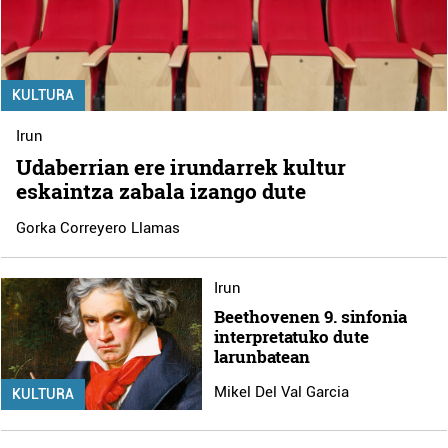
KULTURA
Irun
Udaberrian ere irundarrek kultur
eskaintza zabala izango dute
Gorka Correyero Llamas
Irun
Beethovenen 9. sinfonia
interpretatuko dute
larunbatean
Mikel Del Val Garcia
KULTURA