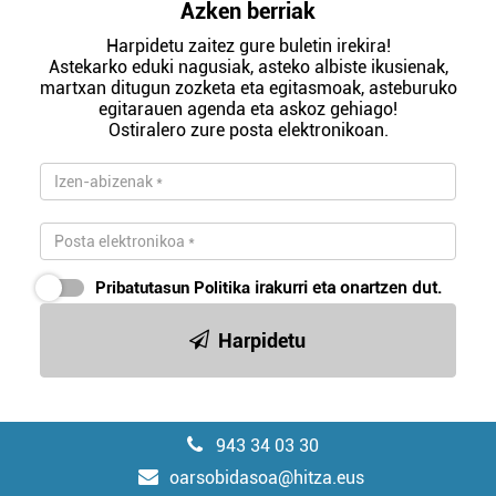
Azken berriak
Harpidetu zaitez gure buletin irekira!
Astekarko eduki nagusiak, asteko albiste ikusienak,
martxan ditugun zozketa eta egitasmoak, asteburuko
egitarauen agenda eta askoz gehiago!
Ostiralero zure posta elektronikoan.
Pribatutasun Politika
irakurri eta onartzen dut.
Harpidetu
943 34 03 30
oarsobidasoa@hitza.eus