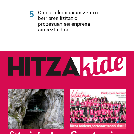
Webgune honek cookie propioak eta hirugarrenen cookie-
5
Oinaurreko osasun zentro
fitxategiak erabiltzen ditu. Zure esperientzia eta
berriaren lizitazio
zerbitzuak hobetzeko asmoz, cookie teknologiaz
prozesuan sei enpresa
baliatzen gara. Ohar hau onartuz gero, teknologia hori
aurkeztu dira
erabiltzeko baimen esplizitua ematen diguzu.
Gehiago
irakurri