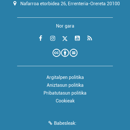
Nafarroa etorbidea 26, Errenteria-Orereta 20100
Nor gara
Argitalpen politika
Aniztasun politika
Pribatutasun politika
Cookieak
Babesleak: