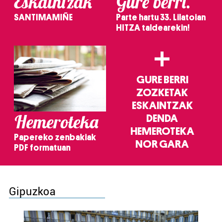
Eskaintzak
Gure berri.
SANTIMAMIÑE
Parte hartu 33. Lilatoian
HITZA taldearekin!
+
GURE BERRI
ZOZKETAK
ESKAINTZAK
Hemeroteka
DENDA
HEMEROTEKA
Papereko zenbakiak
NOR GARA
PDF formatuan
Gipuzkoa