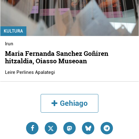
KULTURA
Irun
Maria Fernanda Sanchez Goñiren
hitzaldia, Oiasso Museoan
Leire Perlines Apalategi
Gehiago