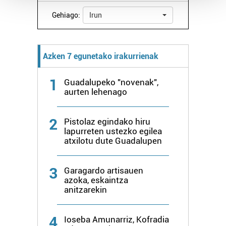
Guk eta gure bazkideek zure datu pertsonalak
Gehiago:
Irun
prozesatzen ditugu, zure IP zenbakia, besteak beste,
teknologia erabiliz, cookieak adibidez, iragarki eta eduki
pertsonalizatuak eskaintzeko, iragarkiak eta edukia
Azken 7 egunetako irakurrienak
neurtzeko, jendeari buruzko informazioa biltzeko eta
produktuak garatzeko. Zure datuak nork eta zertarako
1
Guadalupeko "novenak",
erabiltzen dituen hauta dezakezu.
aurten lehenago
Bazkide batzuek ez dizute baimenik eskatzen, eta beren
2
Pistolaz egindako hiru
interes komertzial legitimoetan babesten dira. Ikusi gure
lapurreten ustezko egilea
bazkideen zerrenda, beren ustez zein helburutarako
atxilotu dute Guadalupen
duten interes legitimoa eta horren aurka nola egin
dezakezun ikusteko.
3
Garagardo artisauen
azoka, eskaintza
Lortu zure datu pertsonalak prozesatzeko moduari
anitzarekin
buruzko informazio gehiago eta ezarri zure lehentasunak
datuen atalean. Edozein unetan alda edo ken dezakezu
4
Ioseba Amunarriz, Kofradia
zure baimena Cookieen adierazpenean.