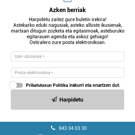
Azken berriak
Harpidetu zaitez gure buletin irekira!
Astekarko eduki nagusiak, asteko albiste ikusienak,
martxan ditugun zozketa eta egitasmoak, asteburuko
egitarauen agenda eta askoz gehiago!
Ostiralero zure posta elektronikoan.
Pribatutasun Politika
irakurri eta onartzen dut.
Harpidetu
943 34 03 30