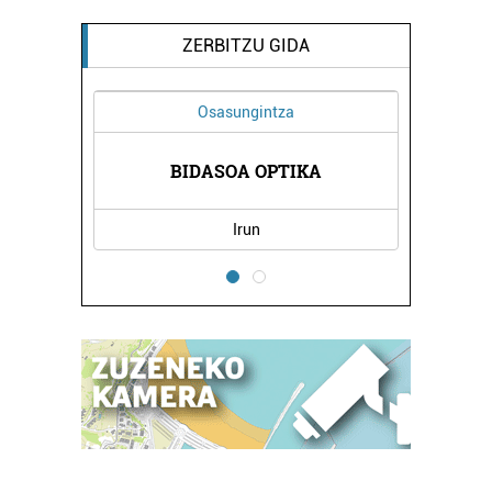
ZERBITZU GIDA
Osasungintza
OAK
BIDASOA OPTIKA
BE
Irun