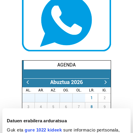
AGENDA
Abuztua 2026
AL.
AR.
AZ.
OG.
OL.
LR.
IG.
27
28
29
30
31
1
2
3
4
5
6
7
8
9
10
11
12
13
14
15
16
Datuen erabilera arduratsua
17
18
19
20
21
22
23
Guk eta
gure 1022 kideek
sure informacio pertsonala,