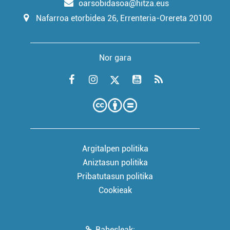
oarsobidasoa@hitza.eus
Nafarroa etorbidea 26, Errenteria-Orereta 20100
Nor gara
Argitalpen politika
Aniztasun politika
Pribatutasun politika
Cookieak
Babesleak: