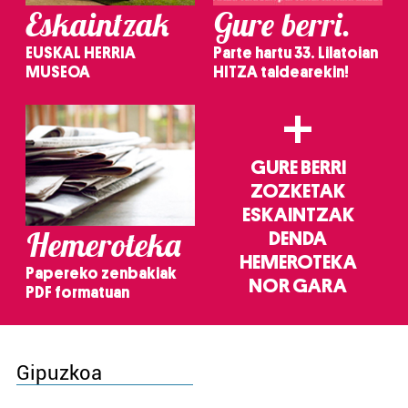
Eskaintzak
Gure berri.
EUSKAL HERRIA
Parte hartu 33. Lilatoian
MUSEOA
HITZA taldearekin!
+
GURE BERRI
ZOZKETAK
ESKAINTZAK
Hemeroteka
DENDA
HEMEROTEKA
Papereko zenbakiak
NOR GARA
PDF formatuan
Gipuzkoa