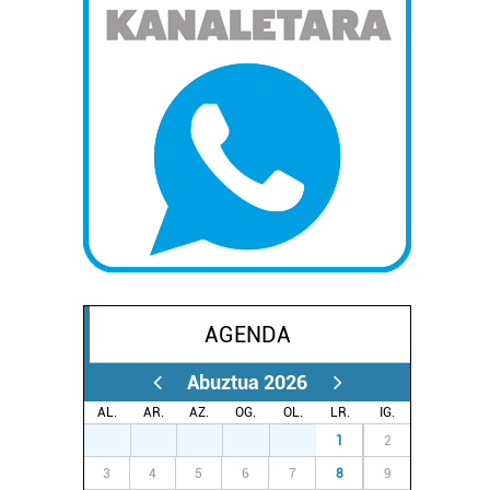
AGENDA
Abuztua 2026
AL.
AR.
AZ.
OG.
OL.
LR.
IG.
27
28
29
30
31
1
2
3
4
5
6
7
8
9