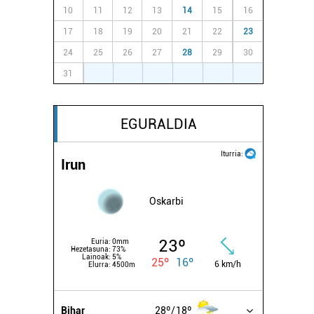
10
11
12
13
14
15
16
17
18
19
20
21
22
23
24
25
26
27
28
29
30
31
1
2
3
4
5
6
EGURALDIA
Iturria:
Irun
Oskarbi
23º
Euria:
0mm
Hezetasuna:
73%
Lainoak:
5%
25º
16º
6 km/h
Elurra:
4500m
Bihar
28º
18º