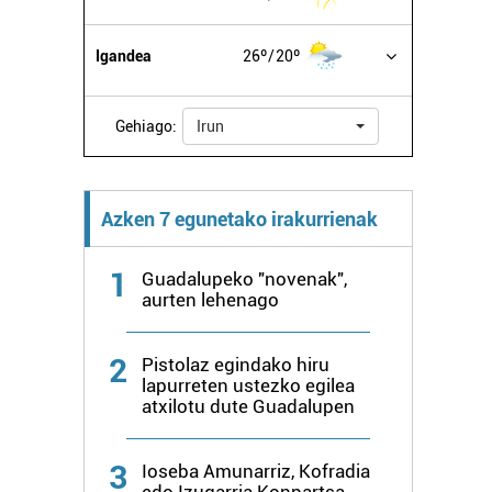
Igandea
26º
20º
Gehiago:
Irun
Azken 7 egunetako irakurrienak
1
Guadalupeko "novenak",
aurten lehenago
2
Pistolaz egindako hiru
lapurreten ustezko egilea
atxilotu dute Guadalupen
3
Ioseba Amunarriz, Kofradia