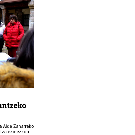
untzeko
ka Alde Zaharreko
zitza ezinezkoa