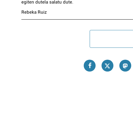
egiten dutela salatu dute.
Rebeka Ruiz