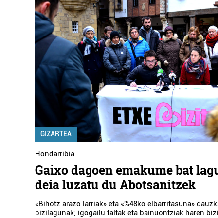
GIZARTEA
Hondarribia
Gaixo dagoen emakume bat lag
deia luzatu du Abotsanitzek
«Bihotz arazo larriak» eta «%48ko elbarritasuna» dauz
bizilagunak; igogailu faltak eta bainuontziak haren bi