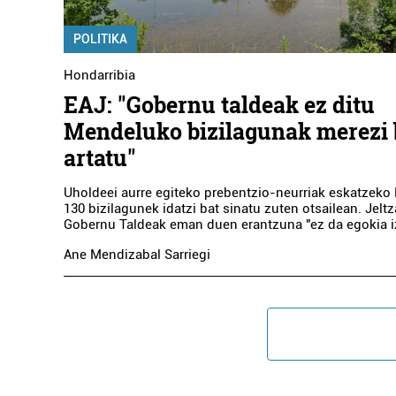
POLITIKA
Hondarribia
EAJ: "Gobernu taldeak ez ditu
Mendeluko bizilagunak merezi 
artatu"
Uholdeei aurre egiteko prebentzio-neurriak eskatzek
130 bizilagunek idatzi bat sinatu zuten otsailean. Jelt
Gobernu Taldeak eman duen erantzuna "ez da egokia i
Ane Mendizabal Sarriegi