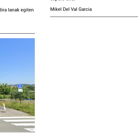
Mikel Del Val Garcia
ira lanak egiten