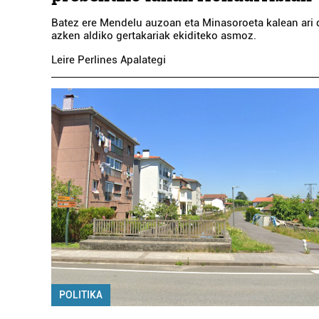
Batez ere Mendelu auzoan eta Minasoroeta kalean ari d
azken aldiko gertakariak ekiditeko asmoz.
Leire Perlines Apalategi
POLITIKA