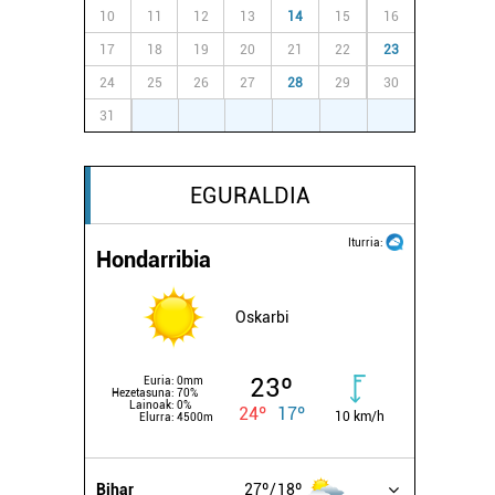
10
11
12
13
14
15
16
17
18
19
20
21
22
23
24
25
26
27
28
29
30
31
1
2
3
4
5
6
EGURALDIA
Iturria:
Hondarribia
Oskarbi
23º
Euria:
0mm
Hezetasuna:
70%
Lainoak:
0%
24º
17º
10 km/h
Elurra:
4500m
Bihar
27º
18º