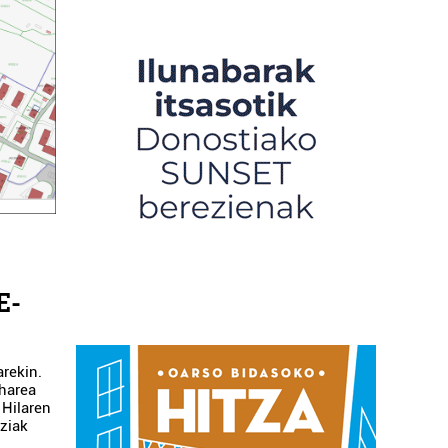
E-
arekin.
 harea
 Hilaren
iziak