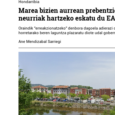
Hondarribia
Marea bizien aurrean prebentzi
neurriak hartzeko eskatu du E
Oraindik "erreakzionatzeko" denbora dagoela adierazi d
horretarako beren laguntza plazaratu diote udal gobern
Ane Mendizabal Sarriegi