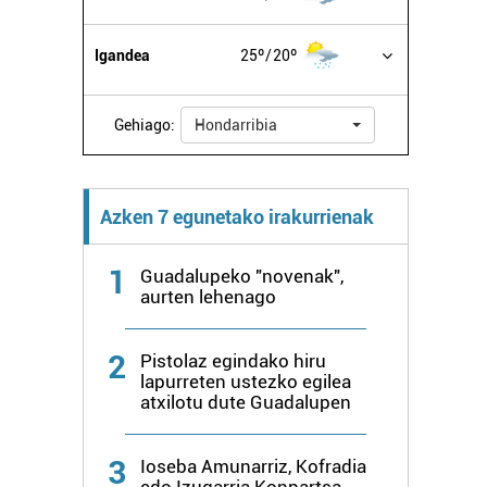
Igandea
25º
20º
Gehiago:
Hondarribia
Azken 7 egunetako irakurrienak
1
Guadalupeko "novenak",
aurten lehenago
2
Pistolaz egindako hiru
lapurreten ustezko egilea
atxilotu dute Guadalupen
3
Ioseba Amunarriz, Kofradia