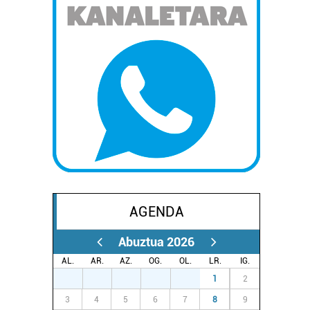
AGENDA
Abuztua 2026
AL.
AR.
AZ.
OG.
OL.
LR.
IG.
27
28
29
30
31
1
2
3
4
5
6
7
8
9