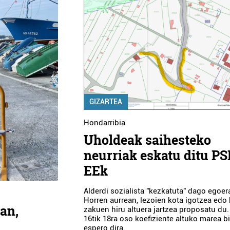
GIZARTEA
Hondarribia
Uholdeak saihesteko
neurriak eskatu ditu PS
EEk
Alderdi sozialista "kezkatuta" dago egoer
Horren aurrean, lezoien kota igotzea edo
an,
zakuen hiru altuera jartzea proposatu du.
16tik 18ra oso koefiziente altuko marea b
espero dira.