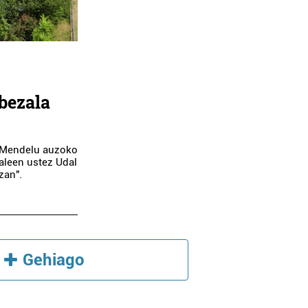
bezala
o Mendelu auzoko
zaleen ustez Udal
zan".
Gehiago