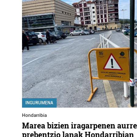
INGURUMENA
Hondarribia
Marea bizien iragarpenen aurre
prebentzio lanak Hondarribian