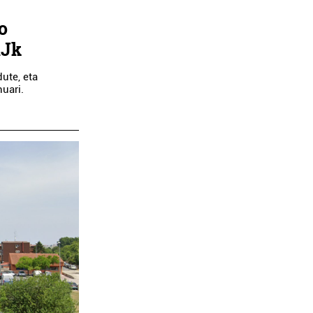
o
AJk
ute, eta
uari.
Musika eskolak
Osasungintza
PASAIA MUSIKAL
CLINICAUDIO
Pasaia
Errenteria-Orereta