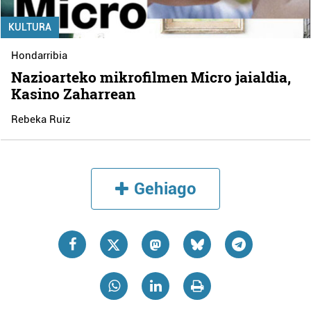
KULTURA
Hondarribia
Nazioarteko mikrofilmen Micro jaialdia,
Kasino Zaharrean
Rebeka Ruiz
Gehiago