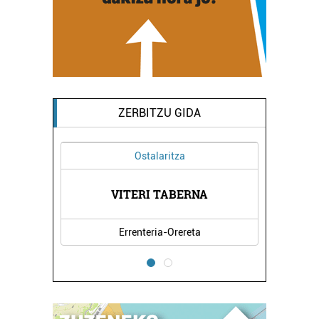
ZERBITZU GIDA
Ostalaritza
OLA
VITERI TABERNA
UR
Errenteria-Orereta