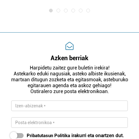
Azken berriak
Harpidetu zaitez gure buletin irekira!
Astekarko eduki nagusiak, asteko albiste ikusienak,
martxan ditugun zozketa eta egitasmoak, asteburuko
egitarauen agenda eta askoz gehiago!
Ostiralero zure posta elektronikoan.
Pribatutasun Politika
irakurri eta onartzen dut.