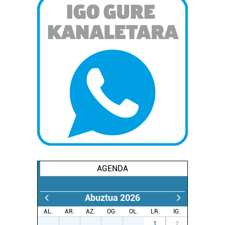
AGENDA
Abuztua 2026
AL.
AR.
AZ.
OG.
OL.
LR.
IG.
27
28
29
30
31
1
2