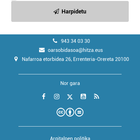
Harpidetu
943 34 03 30
oarsobidasoa@hitza.eus
Nafarroa etorbidea 26, Errenteria-Orereta 20100
Nor gara
Argitalpen politika