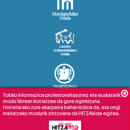
Tokiko informazioa profesionaltasunez eta euskaratik,
modu librean kontatzea da gure eginkizuna.
Horretarako zure ekarpena beharrezkoa da, eta ongi
maitatzeko modurik zintzoena da HITZAkide egitea.