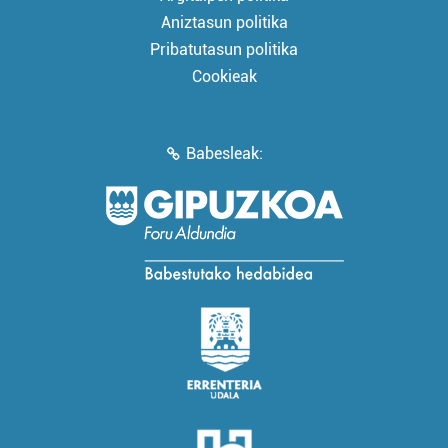
Aniztasun politika
Pribatutasun politika
Cookieak
Babesleak: