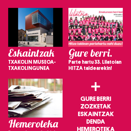
irakurri
Eskaintzak
Gure berri.
TXAKOLIN MUSEOA-
Parte hartu 33. Lilatoian
TXAKOLINGUNEA
HITZA taldearekin!
+
GURE BERRI
ZOZKETAK
ESKAINTZAK
Hemeroteka
DENDA
HEMEROTEKA