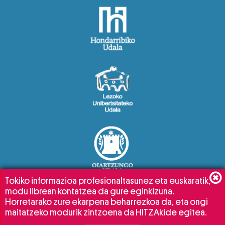
Tokiko informazioa profesionaltasunez eta euskaratik,
modu librean kontatzea da gure eginkizuna.
Horretarako zure ekarpena beharrezkoa da, eta ongi
maitatzeko modurik zintzoena da HITZAkide egitea.