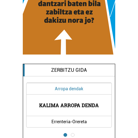
ZERBITZU GIDA
ak
Ostalaritza
A DENDA
ESNOIZ JATETXEA
reta
Oiartzun