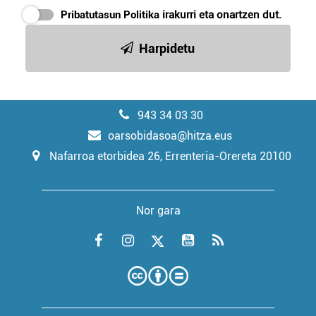
Pribatutasun Politika
irakurri eta onartzen dut.
Harpidetu
943 34 03 30
oarsobidasoa@hitza.eus
Nafarroa etorbidea 26, Errenteria-Orereta 20100
Nor gara