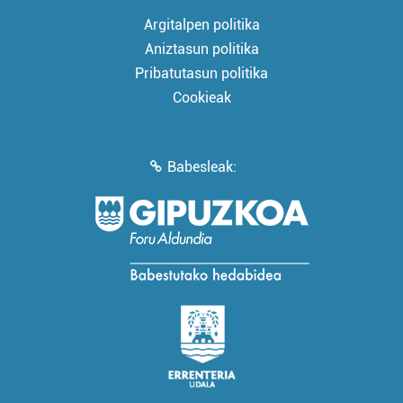
Argitalpen politika
Aniztasun politika
Pribatutasun politika
Cookieak
Babesleak: