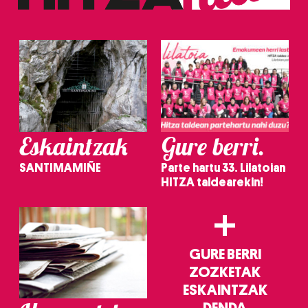
Eskaintzak
Gure berri.
SANTIMAMIÑE
Parte hartu 33. Lilatoian
HITZA taldearekin!
+
GURE BERRI
ZOZKETAK
ESKAINTZAK
DENDA