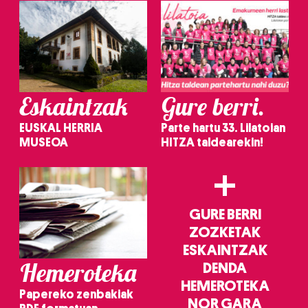
Eskaintzak
Gure berri.
EUSKAL HERRIA
Parte hartu 33. Lilatoian
MUSEOA
HITZA taldearekin!
+
GURE BERRI
ZOZKETAK
ESKAINTZAK
Hemeroteka
DENDA
HEMEROTEKA
Papereko zenbakiak
NOR GARA