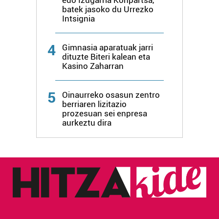
erabiltzen dituen hauta dezakezu.
batek jasoko du Urrezko
Intsignia
Bazkide batzuek ez dizute baimenik eskatzen, eta beren
interes komertzial legitimoetan babesten dira. Ikusi gure
4
Gimnasia aparatuak jarri
bazkideen zerrenda, beren ustez zein helburutarako
dituzte Biteri kalean eta
duten interes legitimoa eta horren aurka nola egin
Kasino Zaharran
dezakezun ikusteko.
5
Oinaurreko osasun zentro
Lortu zure datu pertsonalak prozesatzeko moduari
berriaren lizitazio
buruzko informazio gehiago eta ezarri zure lehentasunak
prozesuan sei enpresa
aurkeztu dira
datuen atalean. Edozein unetan alda edo ken dezakezu
zure baimena Cookieen adierazpenean.
Webgune honek cookie propioak eta hirugarrenen cookie-
fitxategiak erabiltzen ditu. Zure esperientzia eta
zerbitzuak hobetzeko asmoz, cookie teknologiaz
baliatzen gara. Ohar hau onartuz gero, teknologia hori
erabiltzeko baimen esplizitua ematen diguzu.
Gehiago
irakurri