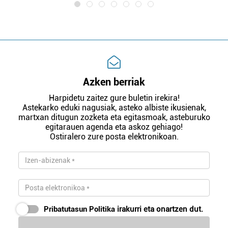
Azken berriak
Harpidetu zaitez gure buletin irekira!
Astekarko eduki nagusiak, asteko albiste ikusienak,
martxan ditugun zozketa eta egitasmoak, asteburuko
egitarauen agenda eta askoz gehiago!
Ostiralero zure posta elektronikoan.
Pribatutasun Politika
irakurri eta onartzen dut.