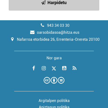
Harpidetu
943 34 03 30
oarsobidasoa@hitza.eus
Nafarroa etorbidea 26, Errenteria-Orereta 20100
Nor gara
Argitalpen politika
Aniztasun politika