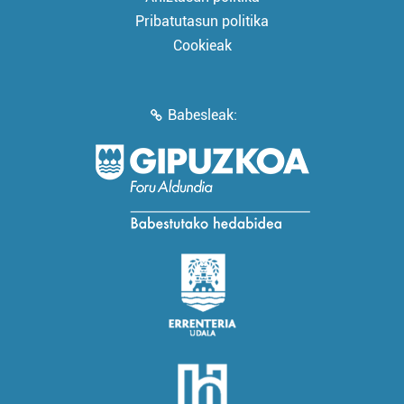
Pribatutasun politika
Cookieak
Babesleak: