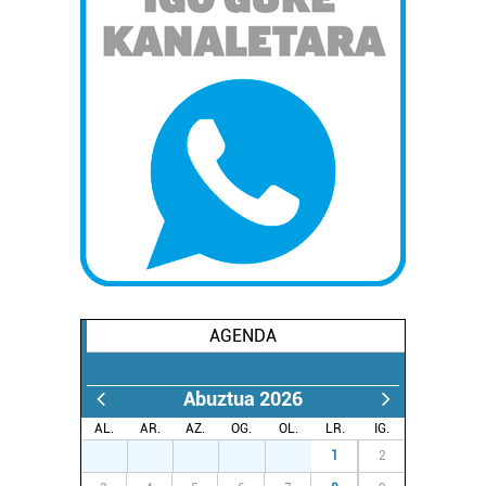
AGENDA
Abuztua 2026
AL.
AR.
AZ.
OG.
OL.
LR.
IG.
27
28
29
30
31
1
2