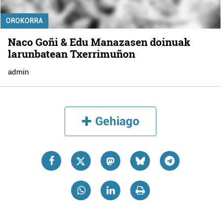
OROKORRA
Naco Goñi & Edu Manazasen doinuak
larunbatean Txerrimuñon
admin
Gehiago