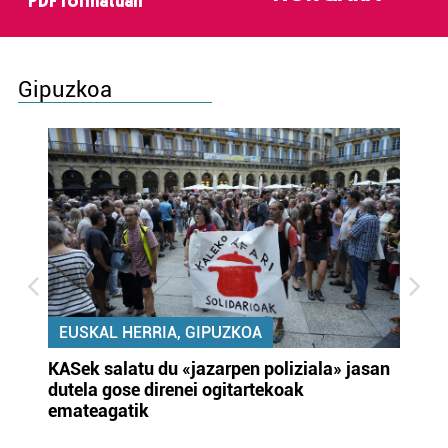
PDF formatuan
Gipuzkoa
EUSKAL HERRIA, GIPUZKOA
KASek salatu du «jazarpen poliziala» jasan
Pa
dutela gose direnei ogitartekoak
da
emateagatik
«s