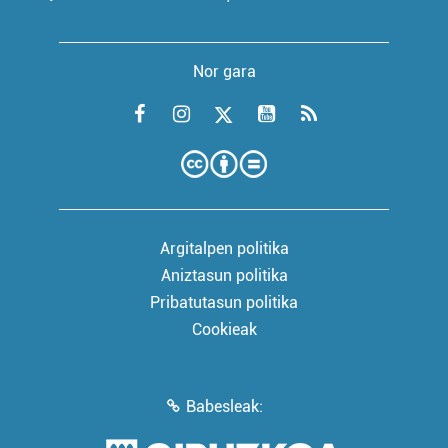
Nor gara
Argitalpen politika
Aniztasun politika
Pribatutasun politika
Cookieak
Babesleak: