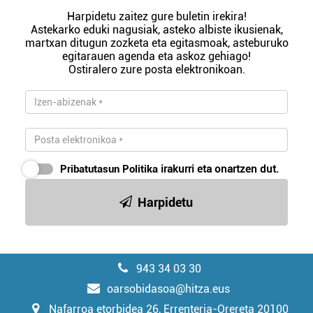
Harpidetu zaitez gure buletin irekira!
Astekarko eduki nagusiak, asteko albiste ikusienak,
martxan ditugun zozketa eta egitasmoak, asteburuko
egitarauen agenda eta askoz gehiago!
Ostiralero zure posta elektronikoan.
Pribatutasun Politika
irakurri eta onartzen dut.
Harpidetu
943 34 03 30
oarsobidasoa@hitza.eus
Nafarroa etorbidea 26, Errenteria-Orereta 20100