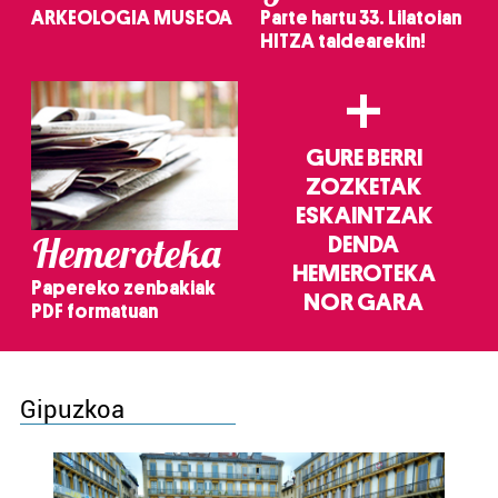
ARKEOLOGIA MUSEOA
Parte hartu 33. Lilatoian
HITZA taldearekin!
+
GURE BERRI
ZOZKETAK
ESKAINTZAK
Hemeroteka
DENDA
HEMEROTEKA
Papereko zenbakiak
NOR GARA
PDF formatuan
Gipuzkoa