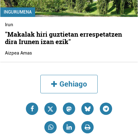
INGURUMENA
Irun
"Makalak hiri guztietan errespetatzen
dira Irunen izan ezik"
Aizpea Amas
Gehiago