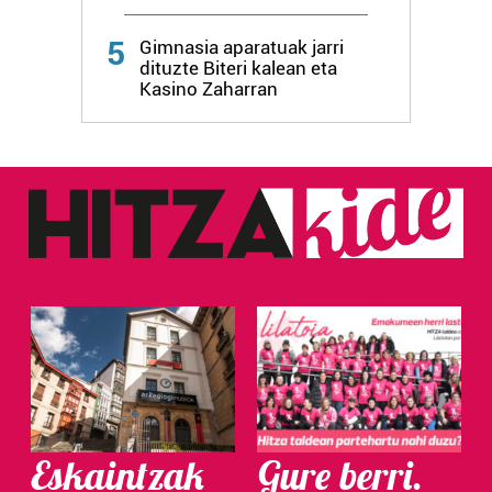
Webgune honek cookie propioak eta hirugarrenen cookie-
5
fitxategiak erabiltzen ditu. Zure esperientzia eta
Gimnasia aparatuak jarri
dituzte Biteri kalean eta
zerbitzuak hobetzeko asmoz, cookie teknologiaz
Kasino Zaharran
baliatzen gara. Ohar hau onartuz gero, teknologia hori
erabiltzeko baimen esplizitua ematen diguzu.
Gehiago
irakurri
Eskaintzak
Gure berri.