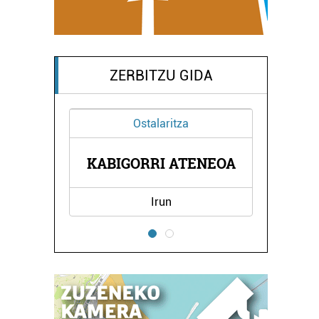
ZERBITZU GIDA
alaritza
Barne diseinua
RI ATENEOA
AMETS SUKALDEAK
Irun
Lezo