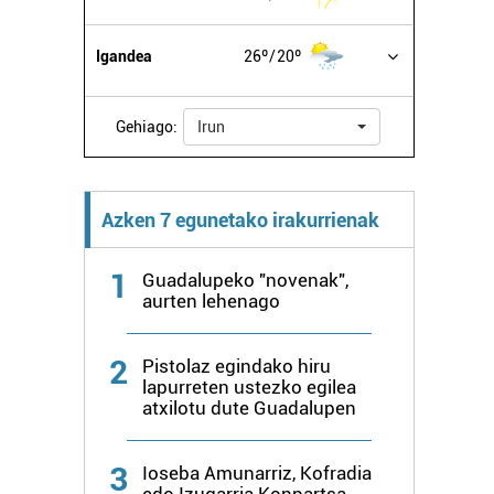
Igandea
26º
20º
Gehiago:
Irun
Azken 7 egunetako irakurrienak
1
Guadalupeko "novenak",
aurten lehenago
2
Pistolaz egindako hiru
lapurreten ustezko egilea
atxilotu dute Guadalupen
3
Ioseba Amunarriz, Kofradia