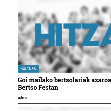
KULTURA
Goi mailako bertsolariak azaro
Bertso Festan
admin