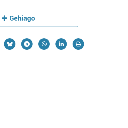
Gehiago
Barne diseinua
Ost
AMETS SUKALDEAK
KABIGOR
Lezo