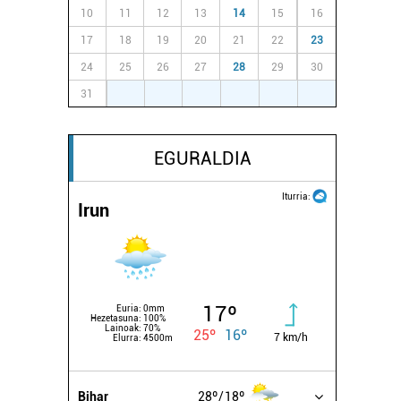
10
11
12
13
14
15
16
17
18
19
20
21
22
23
24
25
26
27
28
29
30
31
1
2
3
4
5
6
EGURALDIA
Iturria:
Irun
17º
Euria:
0mm
Hezetasuna:
100%
Lainoak:
70%
25º
16º
7 km/h
Elurra:
4500m
Bihar
28º
18º