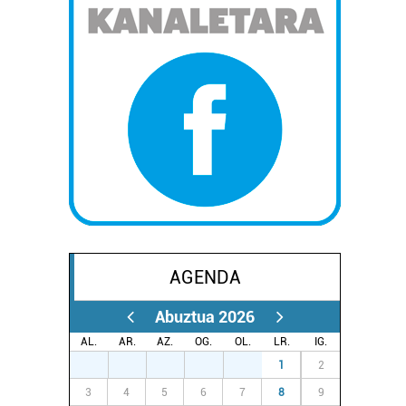
AGENDA
Abuztua 2026
AL.
AR.
AZ.
OG.
OL.
LR.
IG.
27
28
29
30
31
1
2
3
4
5
6
7
8
9