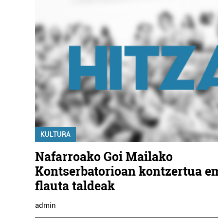
KULTURA
Nafarroako Goi Mailako
Kontserbatorioan kontzertua 
flauta taldeak
admin