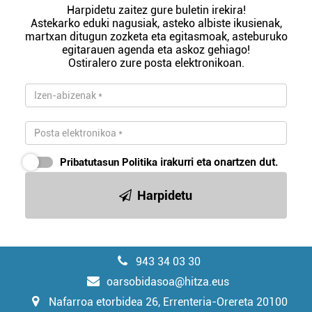
Harpidetu zaitez gure buletin irekira!
Astekarko eduki nagusiak, asteko albiste ikusienak,
martxan ditugun zozketa eta egitasmoak, asteburuko
egitarauen agenda eta askoz gehiago!
Ostiralero zure posta elektronikoan.
Pribatutasun Politika
irakurri eta onartzen dut.
Harpidetu
943 34 03 30
oarsobidasoa@hitza.eus
Nafarroa etorbidea 26, Errenteria-Orereta 20100