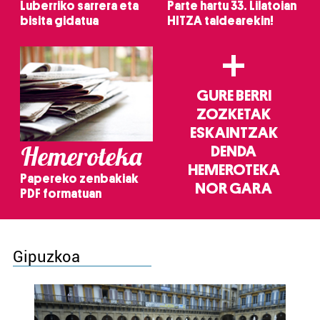
Luberriko sarrera eta
Parte hartu 33. Lilatoian
bisita gidatua
HITZA taldearekin!
+
GURE BERRI
ZOZKETAK
ESKAINTZAK
Hemeroteka
DENDA
HEMEROTEKA
Papereko zenbakiak
NOR GARA
PDF formatuan
Gipuzkoa