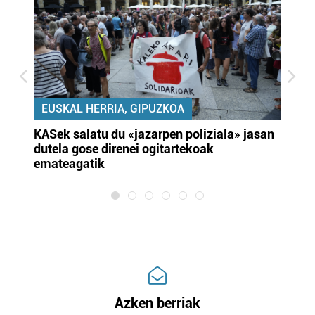
EUSKAL HERRIA, GIPUZKOA
KASek salatu du «jazarpen poliziala» jasan
Pa
dutela gose direnei ogitartekoak
da
emateagatik
«s
Azken berriak