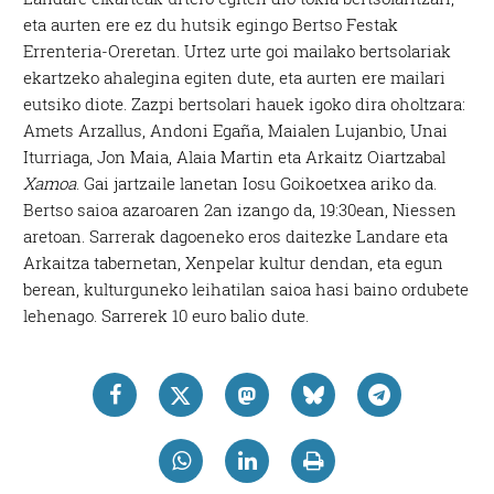
eta aurten ere ez du hutsik egingo Bertso Festak
Errenteria-Oreretan. Urtez urte goi mailako bertsolariak
ekartzeko ahalegina egiten dute, eta aurten ere mailari
eutsiko diote. Zazpi bertsolari hauek igoko dira oholtzara:
Amets Arzallus, Andoni Egaña, Maialen Lujanbio, Unai
Iturriaga, Jon Maia, Alaia Martin eta Arkaitz Oiartzabal
Xamoa
. Gai jartzaile lanetan Iosu Goikoetxea ariko da.
Bertso saioa azaroaren 2an izango da, 19:30ean, Niessen
aretoan. Sarrerak dagoeneko eros daitezke Landare eta
Arkaitza tabernetan, Xenpelar kultur dendan, eta egun
berean, kulturguneko leihatilan saioa hasi baino ordubete
lehenago. Sarrerek 10 euro balio dute.