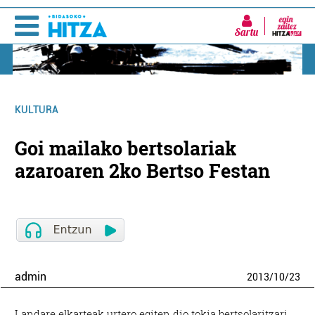
Sartu
KULTURA
Goi mailako bertsolariak
azaroaren 2ko Bertso Festan
admin
2013
/
10
/
23
Landare elkarteak urtero egiten dio tokia bertsolaritzari,