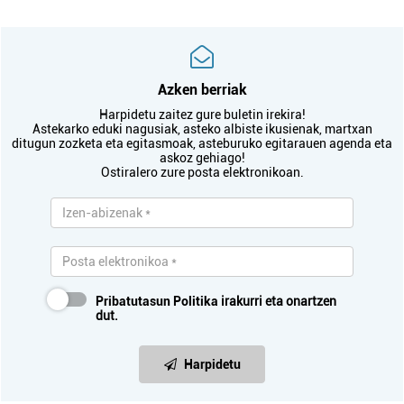
Azken berriak
Harpidetu zaitez gure buletin irekira!
Astekarko eduki nagusiak, asteko albiste ikusienak, martxan
ditugun zozketa eta egitasmoak, asteburuko egitarauen agenda eta
askoz gehiago!
Ostiralero zure posta elektronikoan.
Pribatutasun Politika
irakurri eta onartzen
dut.
Harpidetu