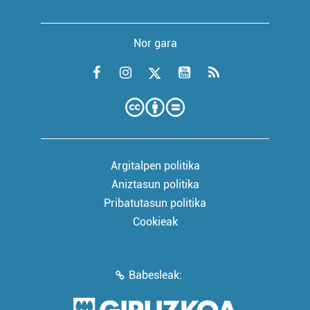
Nor gara
Argitalpen politika
Aniztasun politika
Pribatutasun politika
Cookieak
Babesleak: