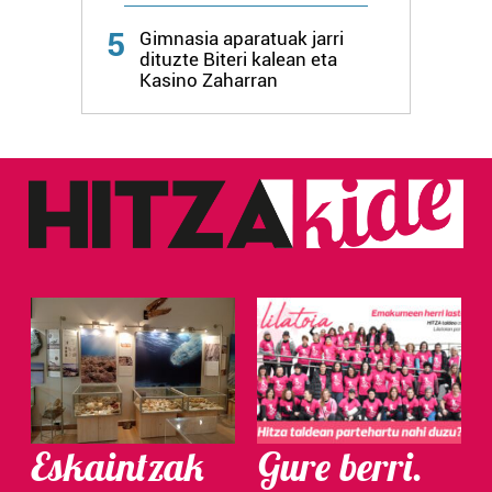
5
Gimnasia aparatuak jarri
dituzte Biteri kalean eta
Kasino Zaharran
Eskaintzak
Gure berri.