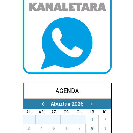
AGENDA
Abuztua 2026
AL.
AR.
AZ.
OG.
OL.
LR.
IG.
27
28
29
30
31
1
2
3
4
5
6
7
8
9