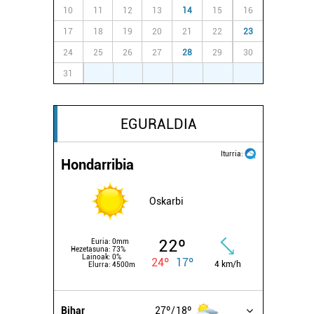
10
11
12
13
14
15
16
17
18
19
20
21
22
23
24
25
26
27
28
29
30
31
1
2
3
4
5
6
EGURALDIA
Iturria:
Hondarribia
Oskarbi
22º
Euria:
0mm
Hezetasuna:
73%
Lainoak:
0%
24º
17º
4 km/h
Elurra:
4500m
Bihar
27º
18º