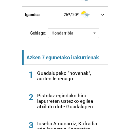
Igandea
25º
20º
Gehiago:
Hondarribia
Azken 7 egunetako irakurrienak
1
Guadalupeko "novenak",
aurten lehenago
2
Pistolaz egindako hiru
lapurreten ustezko egilea
atxilotu dute Guadalupen
3
Ioseba Amunarriz, Kofradia