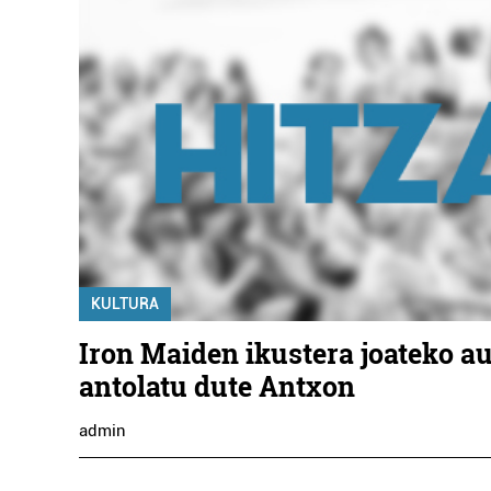
KULTURA
Iron Maiden ikustera joateko a
antolatu dute Antxon
admin