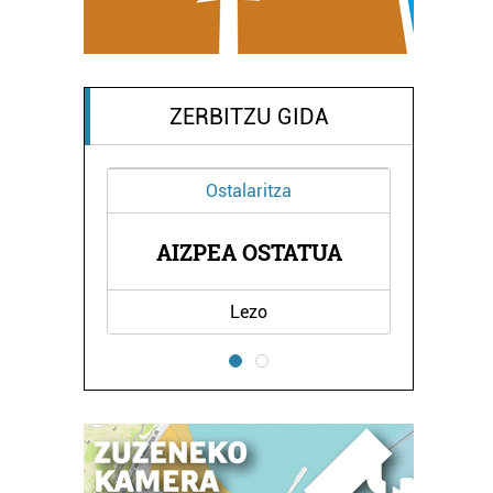
ZERBITZU GIDA
Ostalaritza
NEN
ELDU
AIZPEA OSTATUA
Lezo