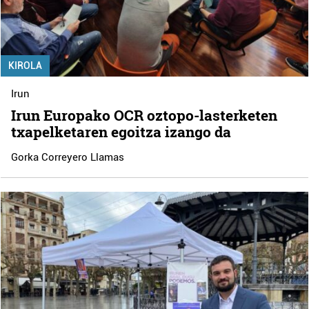
KIROLA
Irun
Irun Europako OCR oztopo-lasterketen
txapelketaren egoitza izango da
Gorka Correyero Llamas