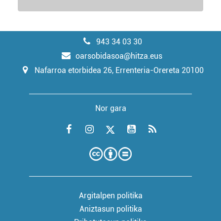
943 34 03 30
oarsobidasoa@hitza.eus
Nafarroa etorbidea 26, Errenteria-Orereta 20100
Nor gara
Argitalpen politika
Aniztasun politika