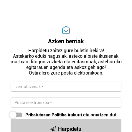
Azken berriak
Harpidetu zaitez gure buletin irekira!
Astekarko eduki nagusiak, asteko albiste ikusienak,
martxan ditugun zozketa eta egitasmoak, asteburuko
egitarauen agenda eta askoz gehiago!
Ostiralero zure posta elektronikoan.
Pribatutasun Politika
irakurri eta onartzen dut.
Harpidetu