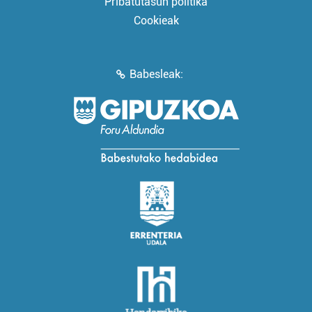
Pribatutasun politika
Cookieak
Babesleak: