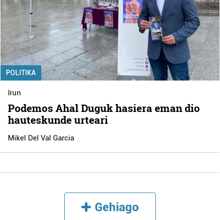
POLITIKA
Irun
Podemos Ahal Duguk hasiera eman dio
hauteskunde urteari
Mikel Del Val Garcia
Gehiago