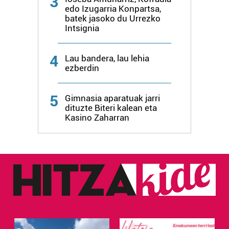
3
edo Izugarria Konpartsa,
batek jasoko du Urrezko
Intsignia
4
Lau bandera, lau lehia
ezberdin
5
Gimnasia aparatuak jarri
dituzte Biteri kalean eta
Kasino Zaharran