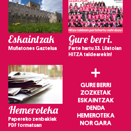
Eskaintzak
Gure berri.
Muñatones Gaztelua
Parte hartu 33. Lilatoian
HITZA taldearekin!
+
GURE BERRI
ZOZKETAK
ESKAINTZAK
Hemeroteka
DENDA
HEMEROTEKA
Papereko zenbakiak
NOR GARA
PDF formatuan