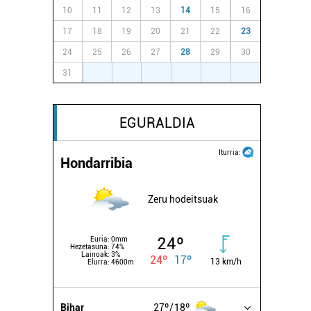
10
11
12
13
14
15
16
17
18
19
20
21
22
23
24
25
26
27
28
29
30
31
1
2
3
4
5
6
EGURALDIA
Iturria:
Hondarribia
Zeru hodeitsuak
24º
Euria:
0mm
Hezetasuna:
74%
Lainoak:
3%
24º
17º
13 km/h
Elurra:
4600m
Bihar
27º
18º