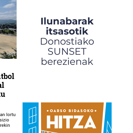
utbol
al
ku
an lortu
sizio
rekin