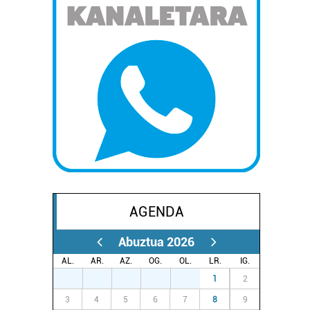
AGENDA
Abuztua 2026
AL.
AR.
AZ.
OG.
OL.
LR.
IG.
27
28
29
30
31
1
2
3
4
5
6
7
8
9