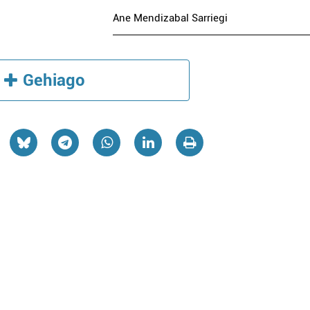
Ane Mendizabal Sarriegi
Gehiago