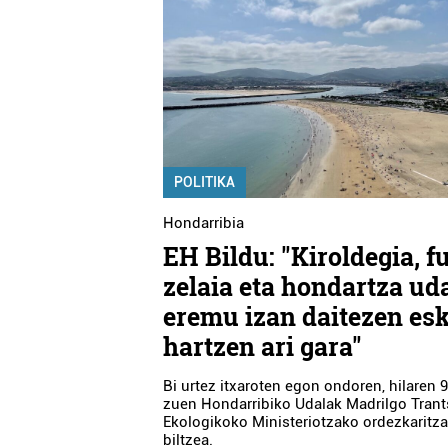
POLITIKA
Hondarribia
EH Bildu: "Kiroldegia, f
zelaia eta hondartza ud
eremu izan daitezen es
hartzen ari gara"
Bi urtez itxaroten egon ondoren, hilaren 9
zuen Hondarribiko Udalak Madrilgo Trant
Ekologikoko Ministeriotzako ordezkaritza
biltzea.