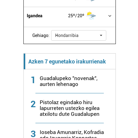
Igandea
25º
20º
Gehiago:
Hondarribia
Azken 7 egunetako irakurrienak
1
Guadalupeko "novenak",
aurten lehenago
2
Pistolaz egindako hiru
lapurreten ustezko egilea
atxilotu dute Guadalupen
3
Ioseba Amunarriz, Kofradia