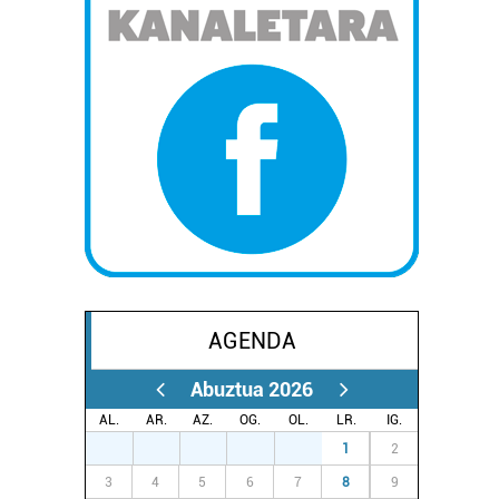
AGENDA
Abuztua 2026
AL.
AR.
AZ.
OG.
OL.
LR.
IG.
27
28
29
30
31
1
2
3
4
5
6
7
8
9