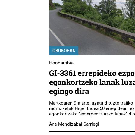
OROKORRA
Hondarribia
GI-3361 errepideko ezp
egonkortzeko lanak luz
egingo dira
Martxoaren 9ra arte luzatu dituzte trafiko
murrizketak Higer bidea 50 errepidean, 
egonkortzeko "emergentziazko lanak" dire
Ane Mendizabal Sarriegi