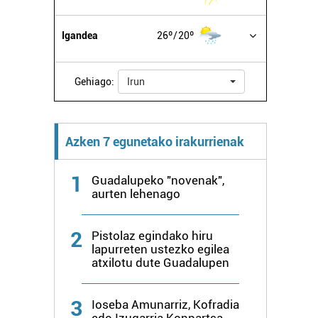
Igandea
26º
20º
Gehiago:
Irun
Azken 7 egunetako irakurrienak
1
Guadalupeko "novenak",
aurten lehenago
2
Pistolaz egindako hiru
lapurreten ustezko egilea
atxilotu dute Guadalupen
3
Ioseba Amunarriz, Kofradia