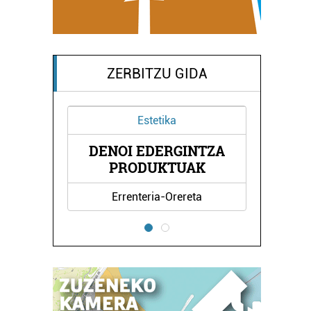
ZERBITZU GIDA
Estetika
Eus
DENOI EDERGINTZA
OIARTZU
PRODUKTUAK
Errenteria-Orereta
O