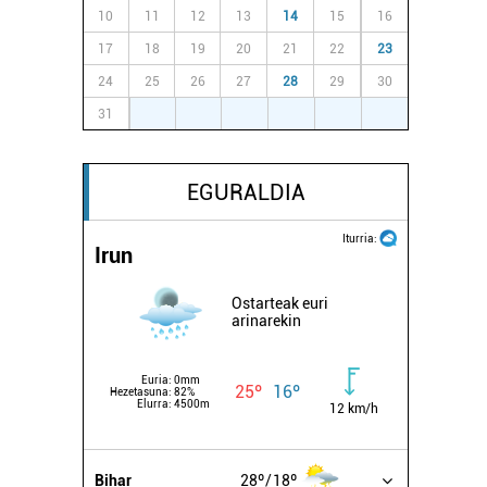
10
11
12
13
14
15
16
17
18
19
20
21
22
23
24
25
26
27
28
29
30
31
1
2
3
4
5
6
EGURALDIA
Iturria:
Irun
Ostarteak euri
arinarekin
Euria:
0mm
25º
16º
Hezetasuna:
82%
Elurra:
4500m
12 km/h
Bihar
28º
18º