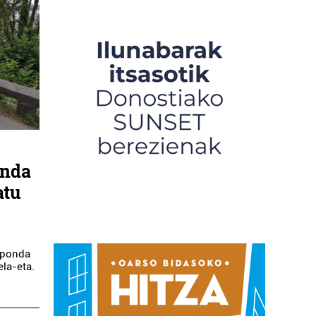
onda
atu
ezponda
la-eta.