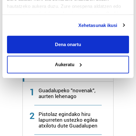
hautatzeko aukera duzu. Zure onespena aldatzen edo
deuseztatzen ahal duzu edozein momentutan, Cookie
Bihar
28º
18º
deklaraziotik edo Privacy triggerean klikatuz.
Xehetasunak ikusi
Igandea
26º
20º
If you allow, we would also like to:
Collect information about your geographical
Dena onartu
Gehiago:
Irun
location which can be accurate to within several
meters
Aukeratu
Identify your device by actively scanning it for
specific characteristics (fingerprinting)
Azken 7 egunetako irakurrienak
Find out more about how your personal data is processed
and set your preferences in the
details section
.
1
Guadalupeko "novenak",
aurten lehenago
Guk eta gure bazkideek zure datu pertsonalak
prozesatzen ditugu, zure IP zenbakia, besteak beste,
2
Pistolaz egindako hiru
teknologia erabiliz, cookieak adibidez, iragarki eta eduki
lapurreten ustezko egilea
pertsonalizatuak eskaintzeko, iragarkiak eta edukia
atxilotu dute Guadalupen
neurtzeko, jendeari buruzko informazioa biltzeko eta