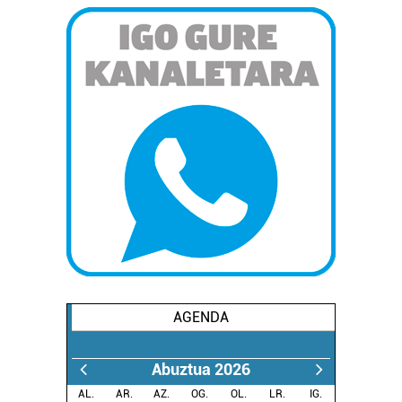
AGENDA
Abuztua 2026
AL.
AR.
AZ.
OG.
OL.
LR.
IG.