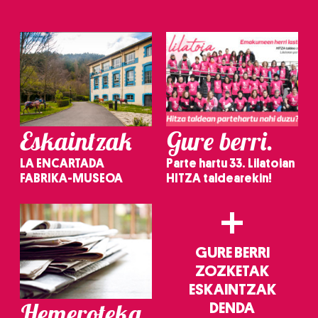
irakurri
Eskaintzak
Gure berri.
LA ENCARTADA
Parte hartu 33. Lilatoian
FABRIKA-MUSEOA
HITZA taldearekin!
+
GURE BERRI
ZOZKETAK
ESKAINTZAK
Hemeroteka
DENDA