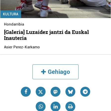
KULTURA
Hondarribia
[Galeria] Luzaidez jantzi da Euskal
Inauteria
Asier Perez-Karkamo
Gehiago