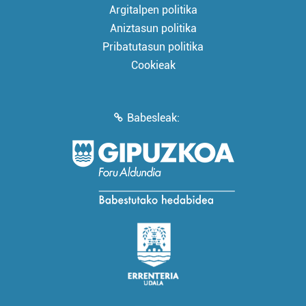
Argitalpen politika
Aniztasun politika
Pribatutasun politika
Cookieak
Babesleak: