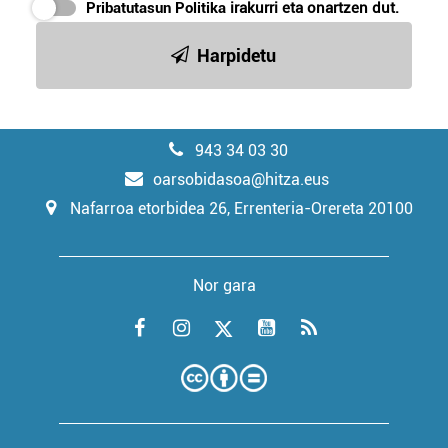
Pribatutasun Politika
irakurri eta onartzen dut.
Harpidetu
943 34 03 30
oarsobidasoa@hitza.eus
Nafarroa etorbidea 26, Errenteria-Orereta 20100
Nor gara