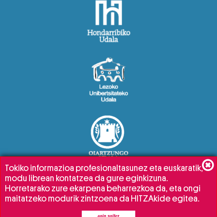
Tokiko informazioa profesionaltasunez eta euskaratik,
modu librean kontatzea da gure eginkizuna.
Horretarako zure ekarpena beharrezkoa da, eta ongi
maitatzeko modurik zintzoena da HITZAkide egitea.