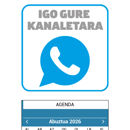
AGENDA
Abuztua 2026
AL.
AR.
AZ.
OG.
OL.
LR.
IG.