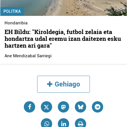
POLITIKA
Hondarribia
EH Bildu: "Kiroldegia, futbol zelaia eta
hondartza udal eremu izan daitezen esku
hartzen ari gara"
Ane Mendizabal Sarriegi
Gehiago