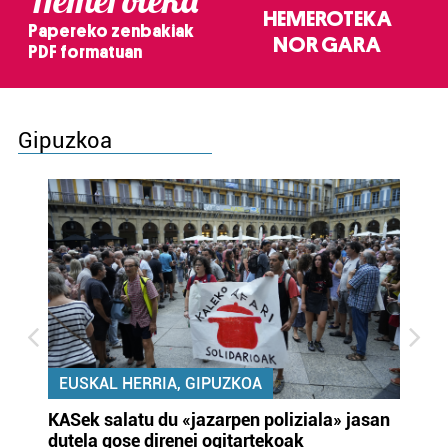
HEMEROTEKA
Papereko zenbakiak
NOR GARA
PDF formatuan
Gipuzkoa
EUSKAL HERRIA, GIPUZKOA
KASek salatu du «jazarpen poliziala» jasan
Pa
dutela gose direnei ogitartekoak
da