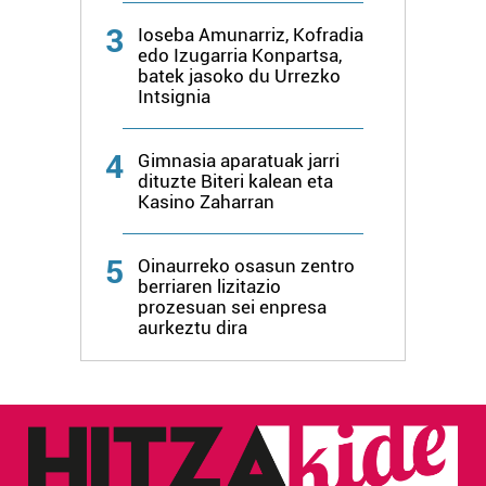
produktuak garatzeko. Zure datuak nork eta zertarako
3
Ioseba Amunarriz, Kofradia
erabiltzen dituen hauta dezakezu.
edo Izugarria Konpartsa,
batek jasoko du Urrezko
Bazkide batzuek ez dizute baimenik eskatzen, eta beren
Intsignia
interes komertzial legitimoetan babesten dira. Ikusi gure
bazkideen zerrenda, beren ustez zein helburutarako
4
Gimnasia aparatuak jarri
duten interes legitimoa eta horren aurka nola egin
dituzte Biteri kalean eta
dezakezun ikusteko.
Kasino Zaharran
Lortu zure datu pertsonalak prozesatzeko moduari
5
Oinaurreko osasun zentro
buruzko informazio gehiago eta ezarri zure lehentasunak
berriaren lizitazio
datuen atalean. Edozein unetan alda edo ken dezakezu
prozesuan sei enpresa
aurkeztu dira
zure baimena Cookieen adierazpenean.
Webgune honek cookie propioak eta hirugarrenen cookie-
fitxategiak erabiltzen ditu. Zure esperientzia eta
zerbitzuak hobetzeko asmoz, cookie teknologiaz
baliatzen gara. Ohar hau onartuz gero, teknologia hori
erabiltzeko baimen esplizitua ematen diguzu.
Gehiago