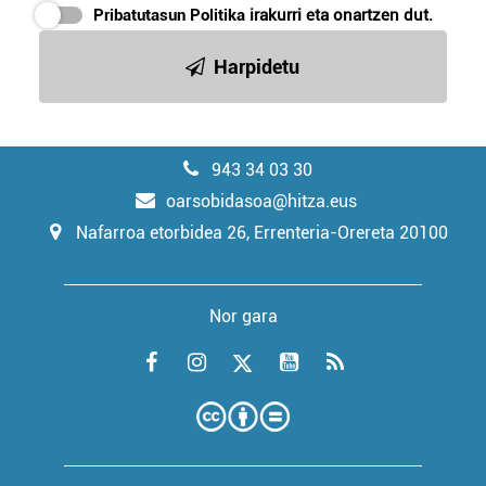
Pribatutasun Politika
irakurri eta onartzen dut.
Harpidetu
943 34 03 30
oarsobidasoa@hitza.eus
Nafarroa etorbidea 26, Errenteria-Orereta 20100
Nor gara