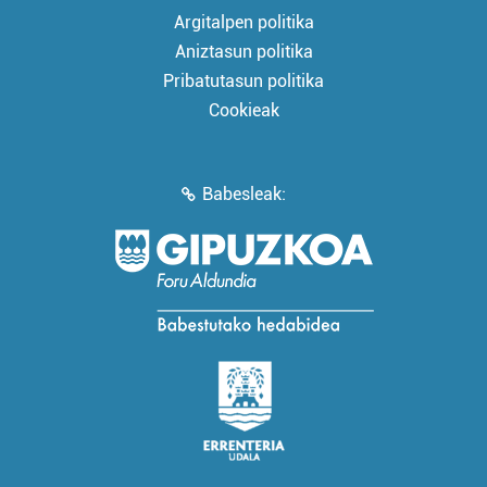
Argitalpen politika
Aniztasun politika
Pribatutasun politika
Cookieak
Babesleak: