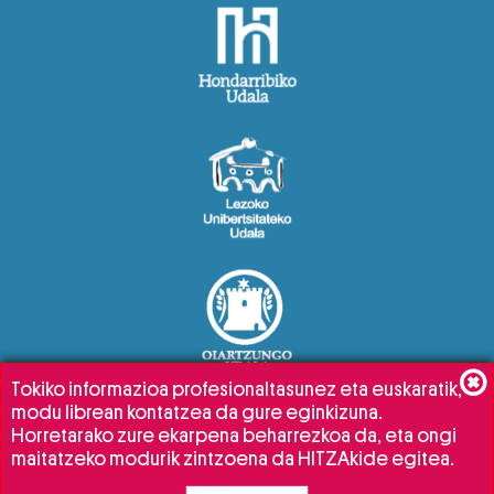
Tokiko informazioa profesionaltasunez eta euskaratik,
modu librean kontatzea da gure eginkizuna.
Horretarako zure ekarpena beharrezkoa da, eta ongi
maitatzeko modurik zintzoena da HITZAkide egitea.