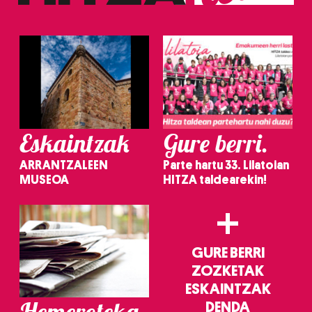
irakurri
Eskaintzak
Gure berri.
ARRANTZALEEN
Parte hartu 33. Lilatoian
MUSEOA
HITZA taldearekin!
+
GURE BERRI
ZOZKETAK
ESKAINTZAK
Hemeroteka
DENDA