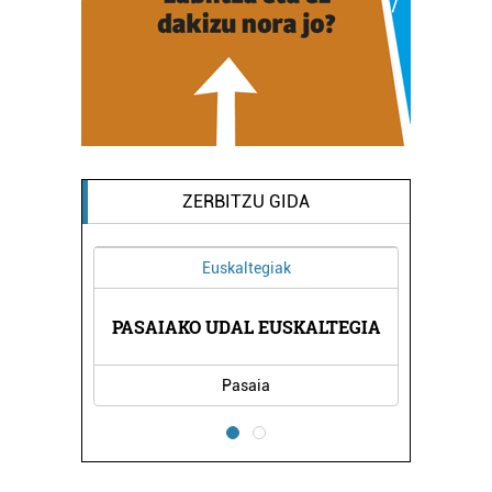
ZERBITZU GIDA
Euskaltegiak
NEA
PASAIAKO UDAL EUSKALTEGIA
AL
Pasaia