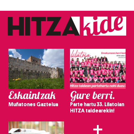
Eskaintzak
Gure berri.
Muñatones Gaztelua
Parte hartu 33. Lilatoian
HITZA taldearekin!
+