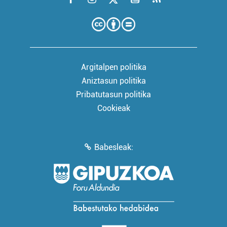
Argitalpen politika
Aniztasun politika
Pribatutasun politika
Cookieak
Babesleak: