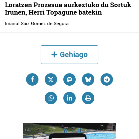
Loratzen Prozesua aurkeztuko du Sortuk
Irunen, Herri Topagune batekin
Imanol Saiz Gomez de Segura
Gehiago