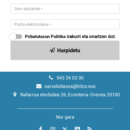
Pribatutasun Politika
irakurri eta onartzen dut.
Harpidetu
943 34 03 30
oarsobidasoa@hitza.eus
Nafarroa etorbidea 26, Errenteria-Orereta 20100
Nor gara