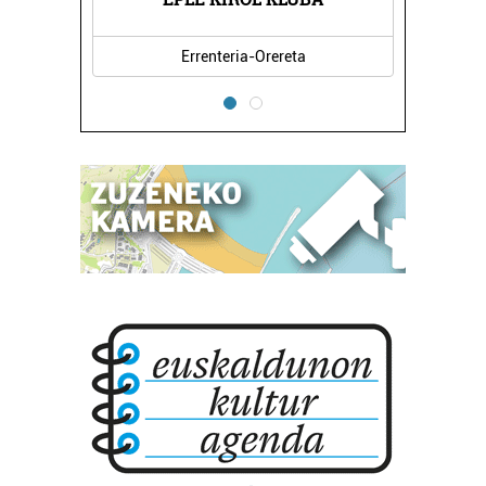
Errenteria-Orereta