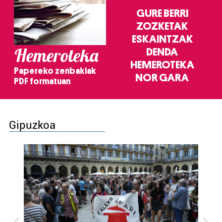
GURE BERRI
ZOZKETAK
ESKAINTZAK
Hemeroteka
DENDA
HEMEROTEKA
Papereko zenbakiak
NOR GARA
PDF formatuan
Gipuzkoa