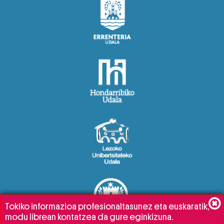
Tokiko informazioa profesionaltasunez eta euskaratik,
modu librean kontatzea da gure eginkizuna.