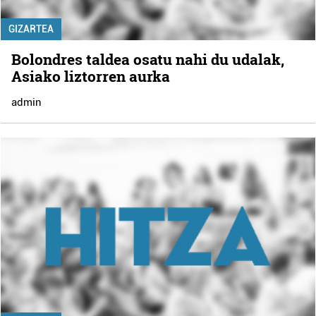
GIZARTEA
Bolondres taldea osatu nahi du udalak,
Asiako liztorren aurka
admin