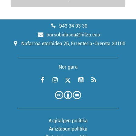
943 34 03 30
oarsobidasoa@hitza.eus
Nafarroa etorbidea 26, Errenteria-Orereta 20100
Nor gara
Argitalpen politika
Aniztasun politika