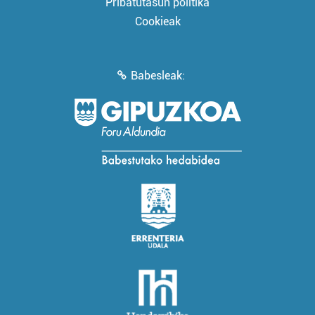
Pribatutasun politika
Cookieak
Babesleak: