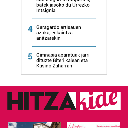
batek jasoko du Urrezko
Intsignia
4
Garagardo artisauen
azoka, eskaintza
anitzarekin
5
Gimnasia aparatuak jarri
dituzte Biteri kalean eta
Kasino Zaharran