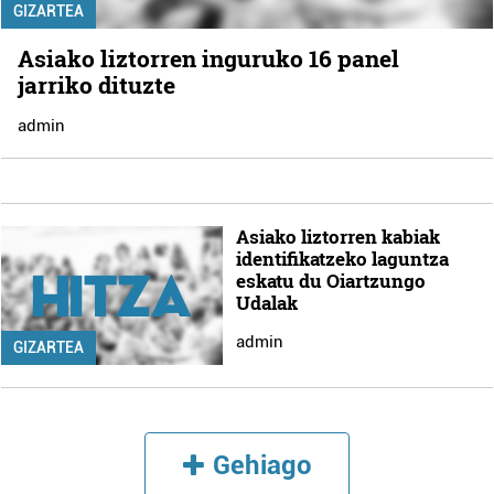
GIZARTEA
Asiako liztorren inguruko 16 panel
jarriko dituzte
admin
Asiako liztorren kabiak
identifikatzeko laguntza
eskatu du Oiartzungo
Udalak
admin
GIZARTEA
Gehiago