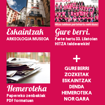
Eskaintzak
Gure berri.
ARKEOLOGIA MUSEOA
Parte hartu 33. Lilatoian
HITZA taldearekin!
+
GURE BERRI
ZOZKETAK
ESKAINTZAK
Hemeroteka
DENDA
HEMEROTEKA
Papereko zenbakiak
NOR GARA
PDF formatuan