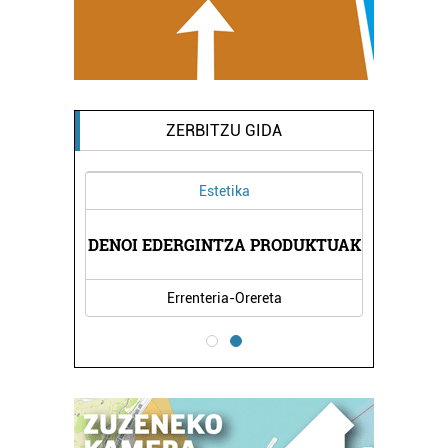
ZERBITZU GIDA
Estetika
AK
DENOI EDERGINTZA PRODUKTUAK
I
Errenteria-Orereta