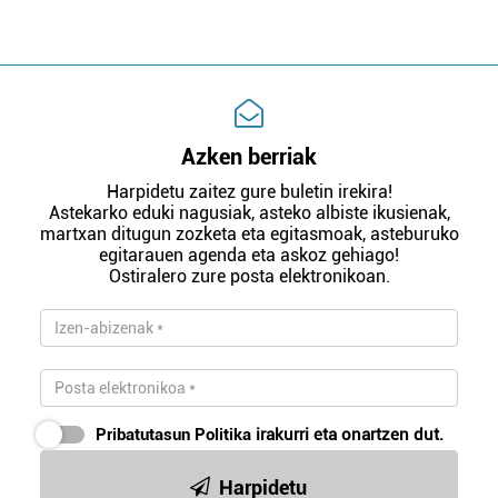
Azken berriak
Harpidetu zaitez gure buletin irekira!
Astekarko eduki nagusiak, asteko albiste ikusienak,
martxan ditugun zozketa eta egitasmoak, asteburuko
egitarauen agenda eta askoz gehiago!
Ostiralero zure posta elektronikoan.
Pribatutasun Politika
irakurri eta onartzen dut.
Harpidetu