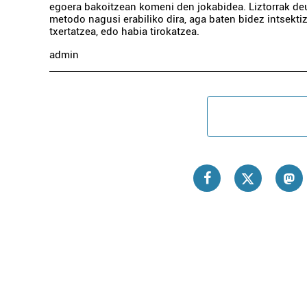
egoera bakoitzean komeni den jokabidea. Liztorrak de
metodo nagusi erabiliko dira, aga baten bidez intsekti
txertatzea, edo habia tirokatzea.
admin