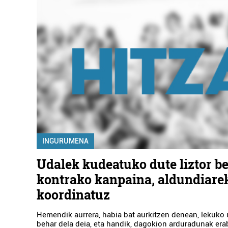
INGURUMENA
Udalek kudeatuko dute liztor b
kontrako kanpaina, aldundiare
koordinatuz
Hemendik aurrera, habia bat aurkitzen denean, lekuko 
behar dela deia, eta handik, dagokion arduradunak er