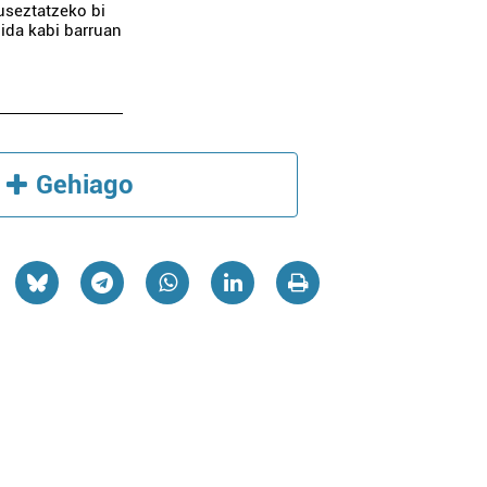
useztatzeko bi
zida kabi barruan
Gehiago