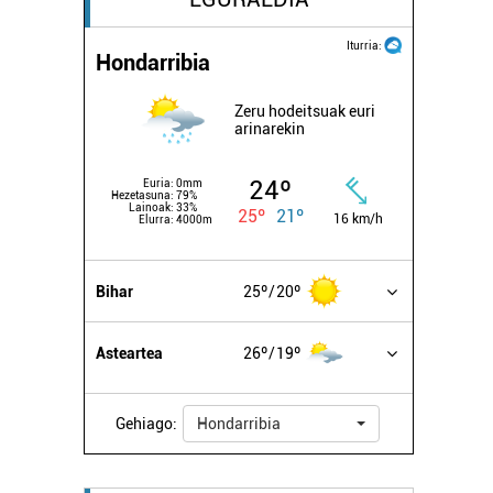
Iturria:
Hondarribia
Zeru hodeitsuak euri
arinarekin
24º
Euria:
0mm
Hezetasuna:
79%
Lainoak:
33%
25º
21º
16 km/h
Elurra:
4000m
Bihar
25º
20º
Asteartea
26º
19º
Gehiago:
Hondarribia