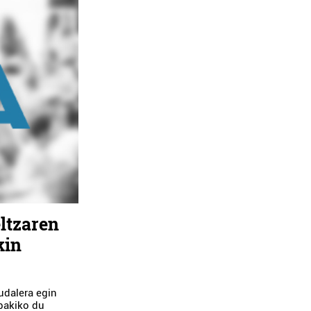
eltzaren
kin
udalera egin
abakiko du