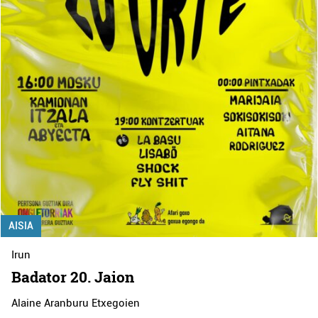
AISIA
Irun
Badator 20. Jaion
Alaine Aranburu Etxegoien