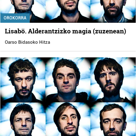
OROKORRA
Lisabö. Alderantzizko magia (zuzenean)
Oarso Bidasoko Hitza