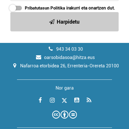
Pribatutasun Politika
irakurri eta onartzen dut.
Harpidetu
943 34 03 30
oarsobidasoa@hitza.eus
Nafarroa etorbidea 26, Errenteria-Orereta 20100
Nor gara