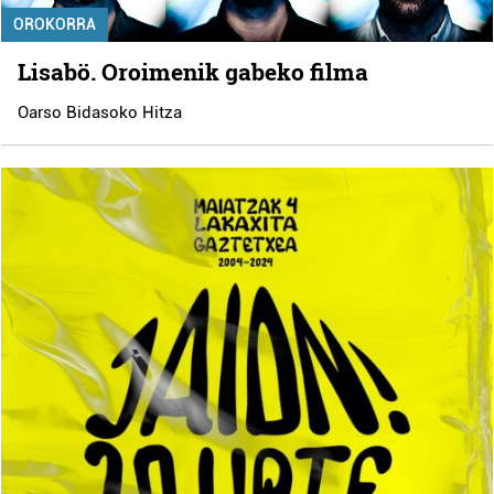
OROKORRA
Lisabö. Oroimenik gabeko filma
Oarso Bidasoko Hitza