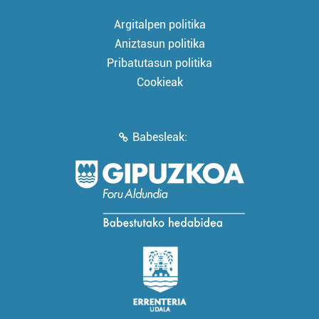
Argitalpen politika
Aniztasun politika
Pribatutasun politika
Cookieak
Babesleak: