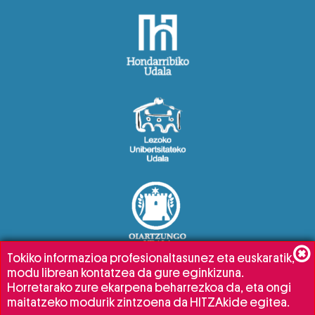
Tokiko informazioa profesionaltasunez eta euskaratik,
modu librean kontatzea da gure eginkizuna.
Horretarako zure ekarpena beharrezkoa da, eta ongi
maitatzeko modurik zintzoena da HITZAkide egitea.