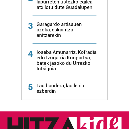
lapurreten ustezko egilea
atxilotu dute Guadalupen
3
Garagardo artisauen
azoka, eskaintza
anitzarekin
4
Ioseba Amunarriz, Kofradia
edo Izugarria Konpartsa,
batek jasoko du Urrezko
Intsignia
5
Lau bandera, lau lehia
ezberdin