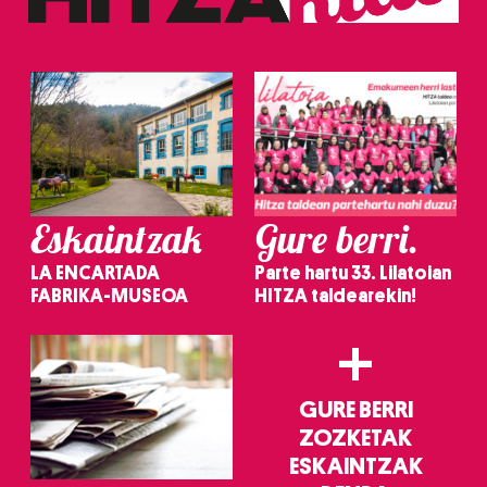
Eskaintzak
Gure berri.
LA ENCARTADA
Parte hartu 33. Lilatoian
FABRIKA-MUSEOA
HITZA taldearekin!
+
GURE BERRI
ZOZKETAK
ESKAINTZAK