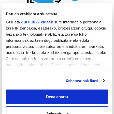
Datuen erabilera arduratsua
Guk eta
gure 1022 kideek
sure informacio pertsonala,
zure IP zenbakia, esaterako, prozesatzen ditugu, cookie
bezalako teknologiak erabiliz eta zure gailuko
informazioak azitzen dugu publizitate eta eduki
pertsonalizatua, publizitatearen eta edukiaren neurketa,
audientzia-ikerketa eta zerbitzuen garapena eskaintzeko.
Zure datuak nork eta zertarako erabiltzen dituen
hautatzeko aukera duzu. Zure onespena aldatzen edo
deuseztatzen ahal duzu edozein momentutan, Cookie
deklaraziotik edo Privacy triggerean klikatuz.
Xehetasunak ikusi
If you allow, we would also like to:
Collect information about your geographical
Dena onartu
location which can be accurate to within several
AGENDA
meters
Aukeratu