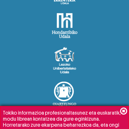
Tokiko informazioa profesionaltasunez eta euskaratik,
modu librean kontatzea da gure eginkizuna.
Horretarako zure ekarpena beharrezkoa da, eta ongi