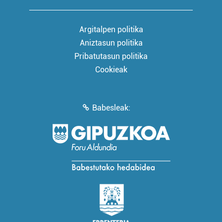
Argitalpen politika
Aniztasun politika
Pribatutasun politika
Cookieak
Babesleak: