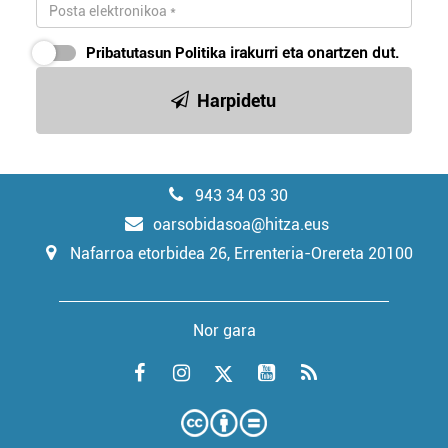
Pribatutasun Politika
irakurri eta onartzen dut.
Harpidetu
943 34 03 30
oarsobidasoa@hitza.eus
Nafarroa etorbidea 26, Errenteria-Orereta 20100
Nor gara