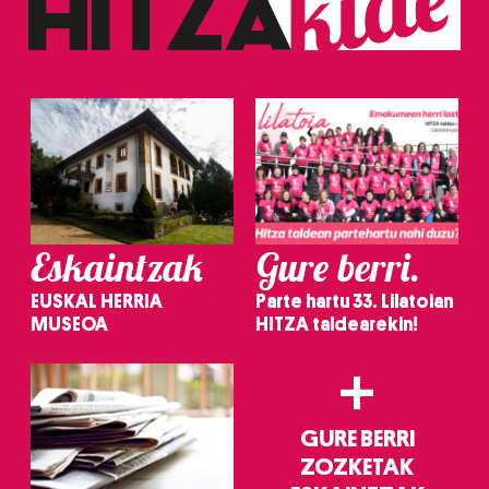
erabiltzeko baimen esplizitua ematen diguzu.
Gehiago
irakurri
Eskaintzak
Gure berri.
EUSKAL HERRIA
Parte hartu 33. Lilatoian
MUSEOA
HITZA taldearekin!
+
GURE BERRI
ZOZKETAK