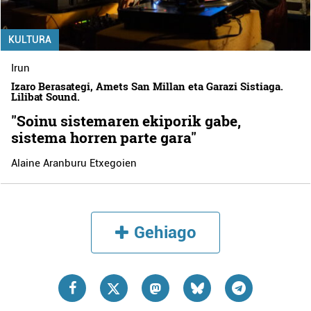
KULTURA
Irun
Izaro Berasategi, Amets San Millan eta Garazi Sistiaga.
Lilibat Sound.
"Soinu sistemaren ekiporik gabe,
sistema horren parte gara"
Alaine Aranburu Etxegoien
Gehiago