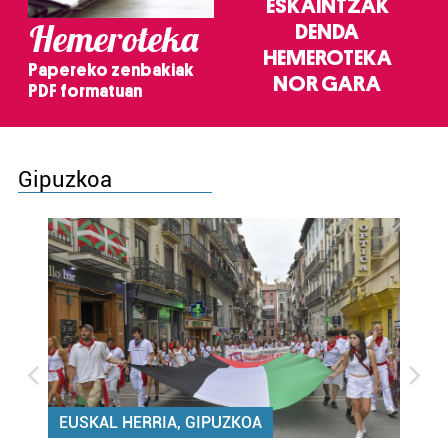
ESKAINTZAK
Hemeroteka
DENDA
HEMEROTEKA
Papereko zenbakiak
NOR GARA
PDF formatuan
Gipuzkoa
EUSKAL HERRIA, GIPUZKOA