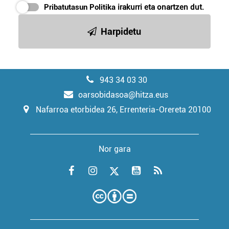
Pribatutasun Politika
irakurri eta onartzen dut.
Harpidetu
943 34 03 30
oarsobidasoa@hitza.eus
Nafarroa etorbidea 26, Errenteria-Orereta 20100
Nor gara