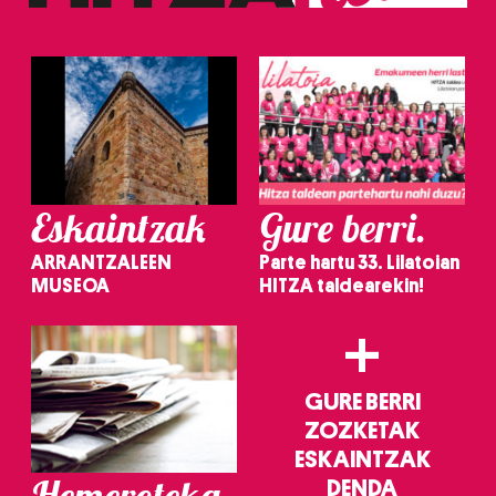
irakurri
Eskaintzak
Gure berri.
ARRANTZALEEN
Parte hartu 33. Lilatoian
MUSEOA
HITZA taldearekin!
+
GURE BERRI
ZOZKETAK
ESKAINTZAK
Hemeroteka
DENDA