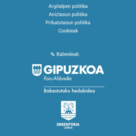
Argitalpen politika
Aniztasun politika
Pribatutasun politika
Cookieak
Babesleak: