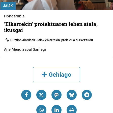
JAIAK
Hondarribia
'Elkarrekin' proiektuaren lehen atala,
ikusgai
Guztion Alardeak 'Jaiak elkarrekin' proiektua aurkeztu du
Ane Mendizabal Sarriegi
Gehiago