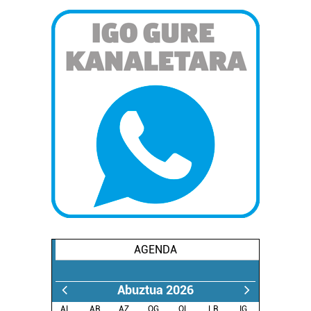
AGENDA
Abuztua 2026
AL.
AR.
AZ.
OG.
OL.
LR.
IG.