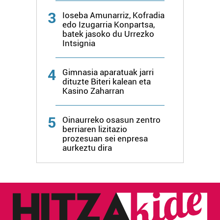
produktuak garatzeko. Zure datuak nork eta zertarako
3
Ioseba Amunarriz, Kofradia
erabiltzen dituen hauta dezakezu.
edo Izugarria Konpartsa,
batek jasoko du Urrezko
Bazkide batzuek ez dizute baimenik eskatzen, eta beren
Intsignia
interes komertzial legitimoetan babesten dira. Ikusi gure
bazkideen zerrenda, beren ustez zein helburutarako
4
Gimnasia aparatuak jarri
duten interes legitimoa eta horren aurka nola egin
dituzte Biteri kalean eta
dezakezun ikusteko.
Kasino Zaharran
Lortu zure datu pertsonalak prozesatzeko moduari
5
Oinaurreko osasun zentro
buruzko informazio gehiago eta ezarri zure lehentasunak
berriaren lizitazio
datuen atalean. Edozein unetan alda edo ken dezakezu
prozesuan sei enpresa
aurkeztu dira
zure baimena Cookieen adierazpenean.
Webgune honek cookie propioak eta hirugarrenen cookie-
fitxategiak erabiltzen ditu. Zure esperientzia eta
zerbitzuak hobetzeko asmoz, cookie teknologiaz
baliatzen gara. Ohar hau onartuz gero, teknologia hori
erabiltzeko baimen esplizitua ematen diguzu.
Gehiago