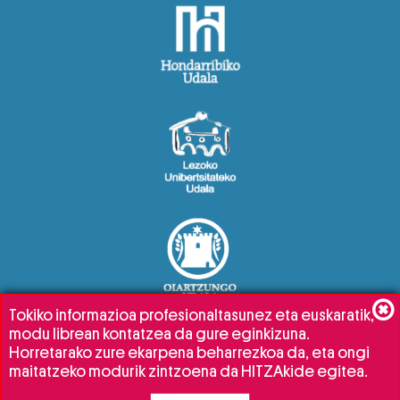
Tokiko informazioa profesionaltasunez eta euskaratik,
modu librean kontatzea da gure eginkizuna.
Horretarako zure ekarpena beharrezkoa da, eta ongi
maitatzeko modurik zintzoena da HITZAkide egitea.