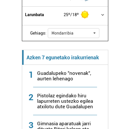
Larunbata
25º
18º
Gehiago:
Hondarribia
Azken 7 egunetako irakurrienak
1
Guadalupeko "novenak",
aurten lehenago
2
Pistolaz egindako hiru
lapurreten ustezko egilea
atxilotu dute Guadalupen
3
Gimnasia aparatuak jarri