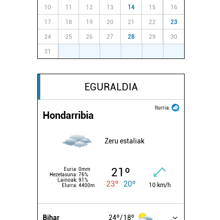
10
11
12
13
14
15
16
17
18
19
20
21
22
23
24
25
26
27
28
29
30
31
1
2
3
4
5
6
EGURALDIA
Iturria:
Hondarribia
Zeru estaliak
21º
Euria:
0mm
Hezetasuna:
76%
Lainoak:
91%
23º
20º
10 km/h
Elurra:
4400m
Bihar
24º
18º