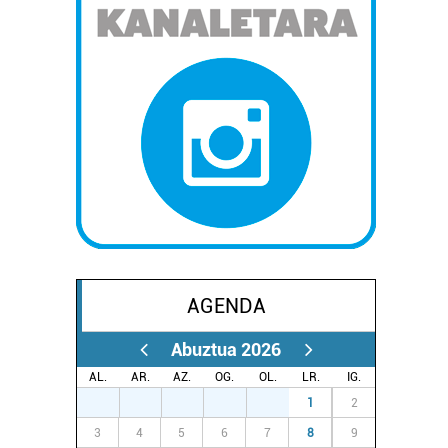
AGENDA
Abuztua 2026
AL.
AR.
AZ.
OG.
OL.
LR.
IG.
27
28
29
30
31
1
2
3
4
5
6
7
8
9