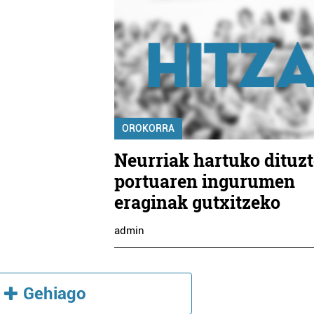
OROKORRA
Neurriak hartuko dituzt
portuaren ingurumen
eraginak gutxitzeko
admin
Gehiago