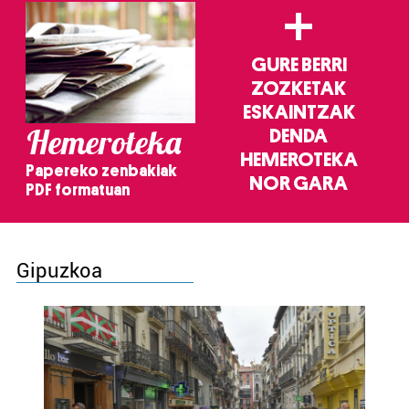
+
GURE BERRI
ZOZKETAK
ESKAINTZAK
Hemeroteka
DENDA
HEMEROTEKA
Papereko zenbakiak
NOR GARA
PDF formatuan
Gipuzkoa