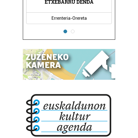
ETXEBARRU DENDA
Errenteria-Orereta