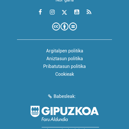
Argitalpen politika
Aniztasun politika
Pribatutasun politika
Cookieak
Babesleak: