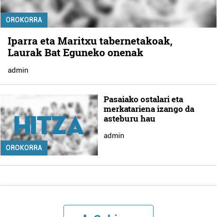
OROKORRA
Iparra eta Maritxu tabernetakoak,
Laurak Bat Eguneko onenak
admin
Pasaiako ostalari eta
merkatariena izango da
asteburu hau
admin
OROKORRA