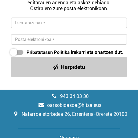
egitarauen agenda eta askoz gehiago!
Ostiralero zure posta elektronikoan.
Pribatutasun Politika
irakurri eta onartzen dut.
Harpidetu
943 34 03 30
oarsobidasoa@hitza.eus
Nafarroa etorbidea 26, Errenteria-Orereta 20100
Nor gara