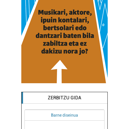
ZERBITZU GIDA
Barne diseinua
USKAL
ERES