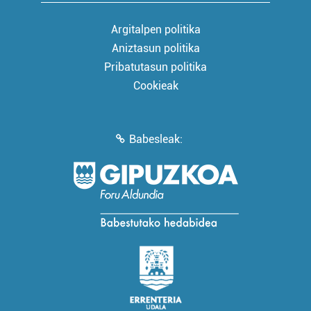
Argitalpen politika
Aniztasun politika
Pribatutasun politika
Cookieak
Babesleak: