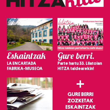
erabiltzeko baimen esplizitua ematen diguzu.
Gehiago
irakurri
Eskaintzak
Gure berri.
LA ENCARTADA
Parte hartu 33. Lilatoian
FABRIKA-MUSEOA
HITZA taldearekin!
+
GURE BERRI
ZOZKETAK
ESKAINTZAK