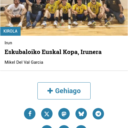
KIROLA
Irun
Eskubaloiko Euskal Kopa, Irunera
Mikel Del Val Garcia
Gehiago