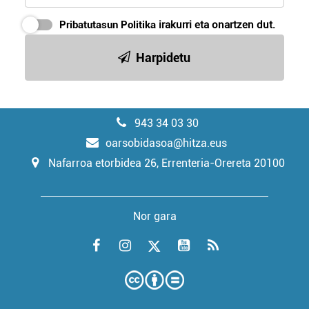
Pribatutasun Politika
irakurri eta onartzen dut.
Harpidetu
943 34 03 30
oarsobidasoa@hitza.eus
Nafarroa etorbidea 26, Errenteria-Orereta 20100
Nor gara