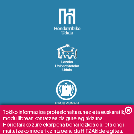
Tokiko informazioa profesionaltasunez eta euskaratik,
modu librean kontatzea da gure eginkizuna.
Horretarako zure ekarpena beharrezkoa da, eta ongi
maitatzeko modurik zintzoena da HITZAkide egitea.