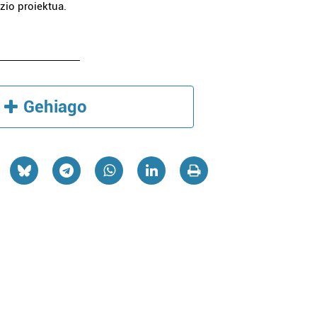
zio proiektua.
Gehiago