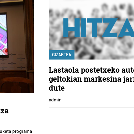
GIZARTEA
Lastaola postetxeko au
geltokian markesina jar
dute
admin
tza
rduketa programa