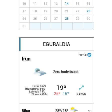
10
11
12
13
14
15
16
17
18
19
20
21
22
23
24
25
26
27
28
29
30
31
1
2
3
4
5
6
EGURALDIA
Iturria:
Irun
Zeru hodeitsuak
19º
Euria:
0mm
Hezetasuna:
89%
Lainoak:
15%
25º
16º
2 km/h
Elurra:
4500m
Bihar
28º
18º