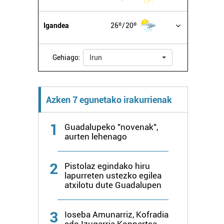
Igandea
26º
20º
Gehiago:
Irun
Azken 7 egunetako irakurrienak
1
Guadalupeko "novenak",
aurten lehenago
2
Pistolaz egindako hiru
lapurreten ustezko egilea
atxilotu dute Guadalupen
3
Ioseba Amunarriz, Kofradia