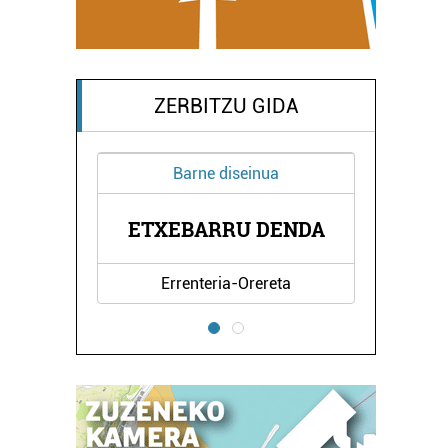
ZERBITZU GIDA
a
Barne diseinua
ENDA
AMETS SUKALDEAK
ta
Lezo