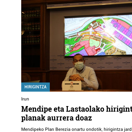
HIRIGINTZA
Irun
Mendipe eta Lastaolako hirigin
planak aurrera doaz
Mendipeko Plan Berezia onartu ondotik, hirigintza ja