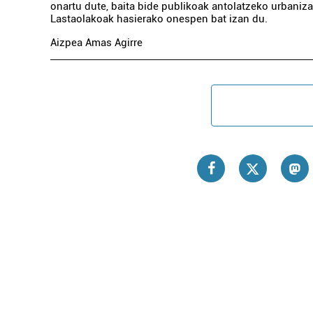
onartu dute, baita bide publikoak antolatzeko urbaniza
Lastaolakoak hasierako onespen bat izan du.
Aizpea Amas Agirre