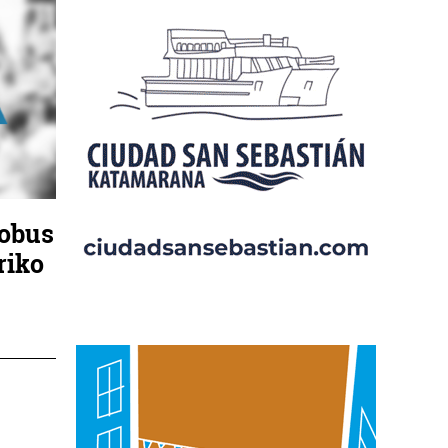
tobus
riko