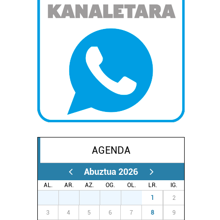
AGENDA
Abuztua 2026
AL.
AR.
AZ.
OG.
OL.
LR.
IG.
27
28
29
30
31
1
2
3
4
5
6
7
8
9