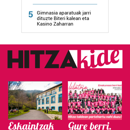
Webgune honek cookie propioak eta hirugarrenen cookie-
5
fitxategiak erabiltzen ditu. Zure esperientzia eta
Gimnasia aparatuak jarri
dituzte Biteri kalean eta
zerbitzuak hobetzeko asmoz, cookie teknologiaz
Kasino Zaharran
baliatzen gara. Ohar hau onartuz gero, teknologia hori
erabiltzeko baimen esplizitua ematen diguzu.
Gehiago
irakurri
Eskaintzak
Gure berri.