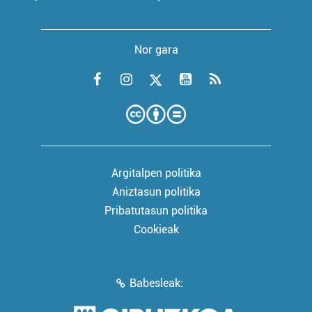
Nor gara
Argitalpen politika
Aniztasun politika
Pribatutasun politika
Cookieak
Babesleak: