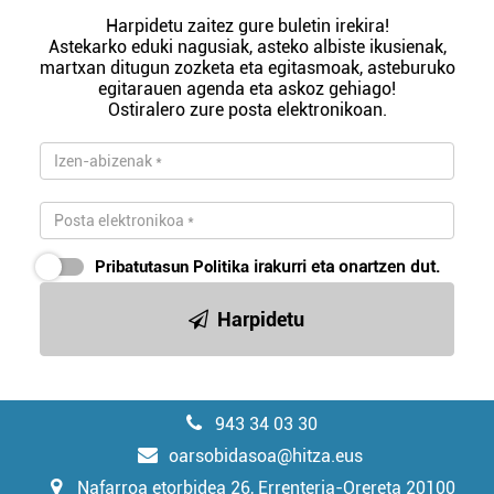
Harpidetu zaitez gure buletin irekira!
Astekarko eduki nagusiak, asteko albiste ikusienak,
martxan ditugun zozketa eta egitasmoak, asteburuko
egitarauen agenda eta askoz gehiago!
Ostiralero zure posta elektronikoan.
Pribatutasun Politika
irakurri eta onartzen dut.
Harpidetu
943 34 03 30
oarsobidasoa@hitza.eus
Nafarroa etorbidea 26, Errenteria-Orereta 20100