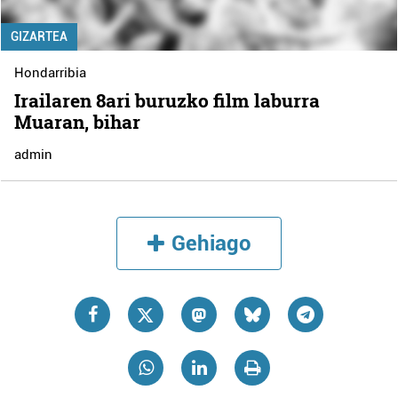
GIZARTEA
Hondarribia
Irailaren 8ari buruzko film laburra
Muaran, bihar
admin
Gehiago