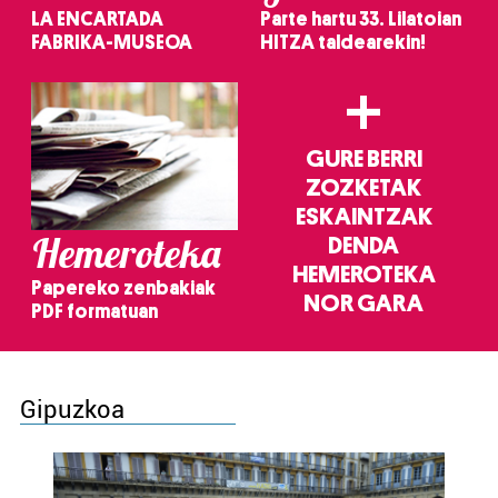
LA ENCARTADA
Parte hartu 33. Lilatoian
FABRIKA-MUSEOA
HITZA taldearekin!
+
GURE BERRI
ZOZKETAK
ESKAINTZAK
Hemeroteka
DENDA
HEMEROTEKA
Papereko zenbakiak
NOR GARA
PDF formatuan
Gipuzkoa