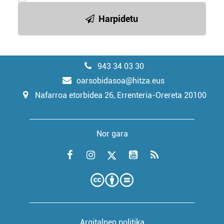
Harpidetu
943 34 03 30
oarsobidasoa@hitza.eus
Nafarroa etorbidea 26, Errenteria-Orereta 20100
Nor gara
Argitalpen politika