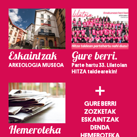
irakurri
Eskaintzak
Gure berri.
ARKEOLOGIA MUSEOA
Parte hartu 33. Lilatoian
HITZA taldearekin!
+
GURE BERRI
ZOZKETAK
ESKAINTZAK
Hemeroteka
DENDA
HEMEROTEKA