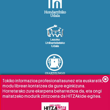
Tokiko informazioa profesionaltasunez eta euskaratik,
modu librean kontatzea da gure eginkizuna.
Horretarako zure ekarpena beharrezkoa da, eta ongi
maitatzeko modurik zintzoena da HITZAkide egitea.