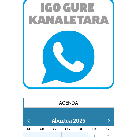
AGENDA
Abuztua 2026
AL.
AR.
AZ.
OG.
OL.
LR.
IG.
27
28
29
30
31
1
2