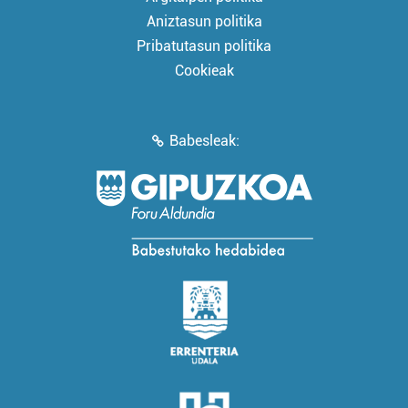
Aniztasun politika
Pribatutasun politika
Cookieak
Babesleak: