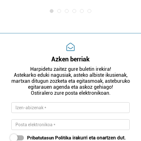
Azken berriak
Harpidetu zaitez gure buletin irekira!
Astekarko eduki nagusiak, asteko albiste ikusienak,
martxan ditugun zozketa eta egitasmoak, asteburuko
egitarauen agenda eta askoz gehiago!
Ostiralero zure posta elektronikoan.
Pribatutasun Politika
irakurri eta onartzen dut.