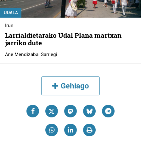
UDALA
Irun
Larrialdietarako Udal Plana martxan
jarriko dute
Ane Mendizabal Sarriegi
Gehiago