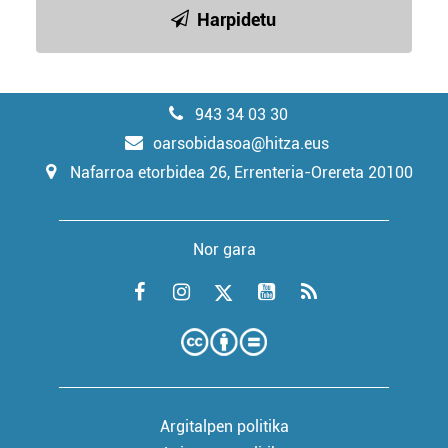
Harpidetu
943 34 03 30
oarsobidasoa@hitza.eus
Nafarroa etorbidea 26, Errenteria-Orereta 20100
Nor gara
Argitalpen politika