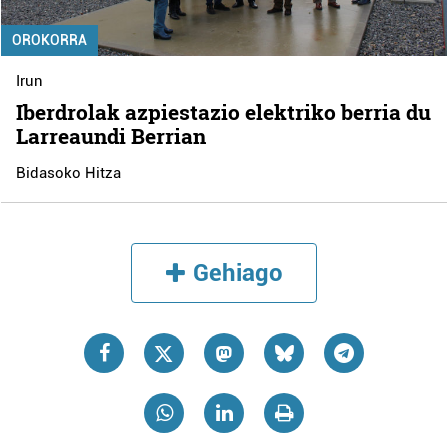
OROKORRA
Irun
Iberdrolak azpiestazio elektriko berria du
Larreaundi Berrian
Bidasoko Hitza
Gehiago