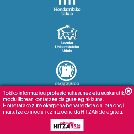
Tokiko informazioa profesionaltasunez eta euskaratik,
modu librean kontatzea da gure eginkizuna.
Horretarako zure ekarpena beharrezkoa da, eta ongi
maitatzeko modurik zintzoena da HITZAkide egitea.