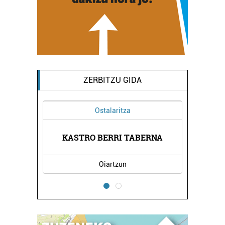
ZERBITZU GIDA
Ostalaritza
ENTROA
KASTRO BERRI TABERNA
AITON
Oiartzun