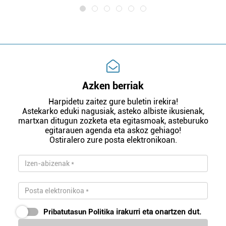
Azken berriak
Harpidetu zaitez gure buletin irekira!
Astekarko eduki nagusiak, asteko albiste ikusienak,
martxan ditugun zozketa eta egitasmoak, asteburuko
egitarauen agenda eta askoz gehiago!
Ostiralero zure posta elektronikoan.
Pribatutasun Politika
irakurri eta onartzen dut.