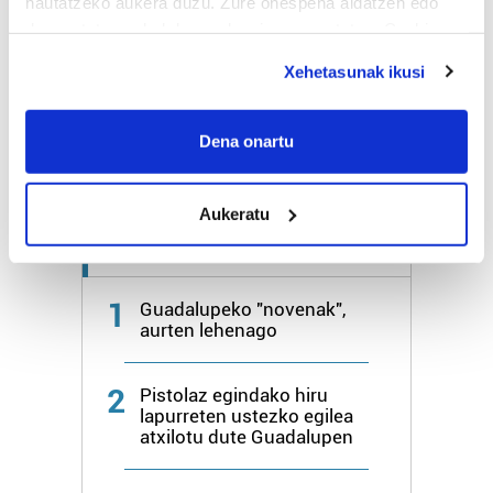
hautatzeko aukera duzu. Zure onespena aldatzen edo
deuseztatzen ahal duzu edozein momentutan, Cookie
Bihar
24º
17º
deklaraziotik edo Privacy triggerean klikatuz.
Xehetasunak ikusi
Larunbata
25º
18º
If you allow, we would also like to:
Collect information about your geographical
Dena onartu
Gehiago:
Hondarribia
location which can be accurate to within several
meters
Aukeratu
Identify your device by actively scanning it for
specific characteristics (fingerprinting)
Azken 7 egunetako irakurrienak
Find out more about how your personal data is processed
and set your preferences in the
details section
.
1
Guadalupeko "novenak",
aurten lehenago
Guk eta gure bazkideek zure datu pertsonalak
prozesatzen ditugu, zure IP zenbakia, besteak beste,
2
Pistolaz egindako hiru
teknologia erabiliz, cookieak adibidez, iragarki eta eduki
lapurreten ustezko egilea
pertsonalizatuak eskaintzeko, iragarkiak eta edukia
atxilotu dute Guadalupen
neurtzeko, jendeari buruzko informazioa biltzeko eta
produktuak garatzeko. Zure datuak nork eta zertarako