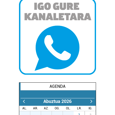
AGENDA
Abuztua 2026
AL.
AR.
AZ.
OG.
OL.
LR.
IG.
27
28
29
30
31
1
2