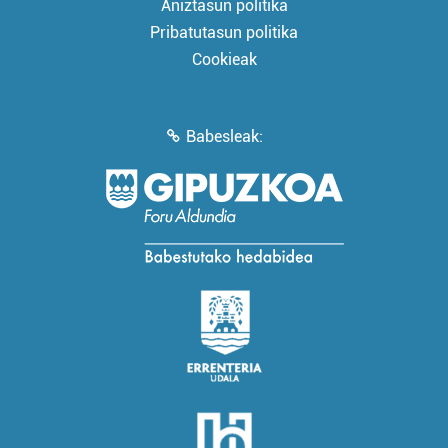
Aniztasun politika
Pribatutasun politika
Cookieak
Babesleak: