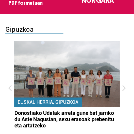
NOR GARA
PDF formatuan
Gipuzkoa
EUSKAL HERRIA, GIPUZKOA
Donostiako Udalak arreta gune bat jarriko
Ur
du Aste Nagusian, sexu erasoak prebenitu
es
eta artatzeko
lu