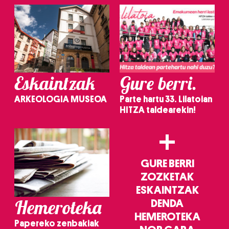
irakurri
Eskaintzak
Gure berri.
ARKEOLOGIA MUSEOA
Parte hartu 33. Lilatoian
HITZA taldearekin!
+
GURE BERRI
ZOZKETAK
ESKAINTZAK
Hemeroteka
DENDA
HEMEROTEKA
Papereko zenbakiak