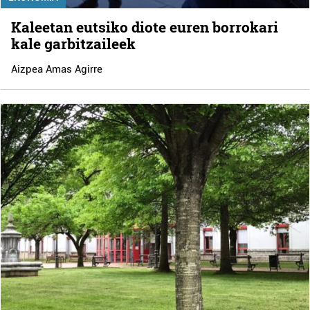
Kaleetan eutsiko diote euren borrokari
kale garbitzaileek
Aizpea Amas Agirre