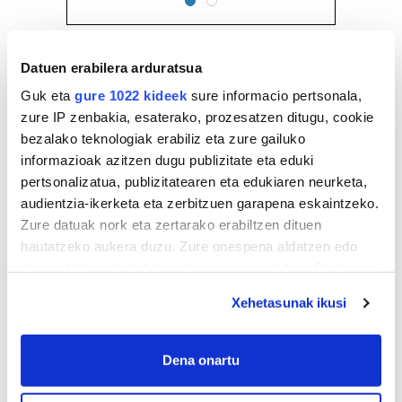
Datuen erabilera arduratsua
Guk eta
gure 1022 kideek
sure informacio pertsonala,
zure IP zenbakia, esaterako, prozesatzen ditugu, cookie
bezalako teknologiak erabiliz eta zure gailuko
informazioak azitzen dugu publizitate eta eduki
pertsonalizatua, publizitatearen eta edukiaren neurketa,
audientzia-ikerketa eta zerbitzuen garapena eskaintzeko.
Zure datuak nork eta zertarako erabiltzen dituen
hautatzeko aukera duzu. Zure onespena aldatzen edo
deuseztatzen ahal duzu edozein momentutan, Cookie
deklaraziotik edo Privacy triggerean klikatuz.
Xehetasunak ikusi
If you allow, we would also like to:
Collect information about your geographical
Dena onartu
location which can be accurate to within several
meters