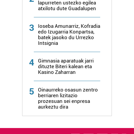
lapurreten ustezko egilea
atxilotu dute Guadalupen
3
Ioseba Amunarriz, Kofradia
edo Izugarria Konpartsa,
batek jasoko du Urrezko
Intsignia
4
Gimnasia aparatuak jarri
dituzte Biteri kalean eta
Kasino Zaharran
5
Oinaurreko osasun zentro
berriaren lizitazio
prozesuan sei enpresa
aurkeztu dira