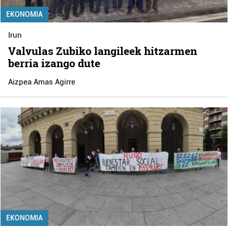
EKONOMIA
Irun
Valvulas Zubiko langileek hitzarmen
berria izango dute
Aizpea Amas Agirre
EKONOMIA