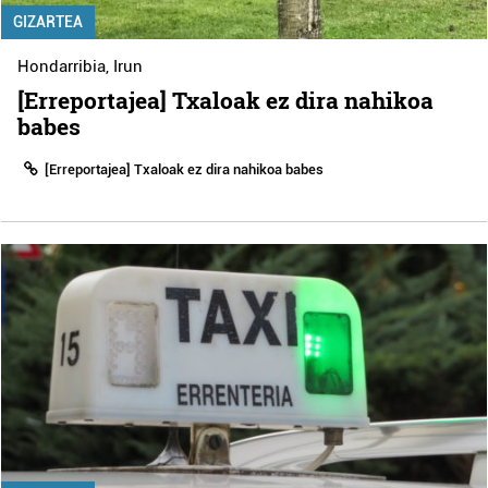
GIZARTEA
Hondarribia
,
Irun
[Erreportajea] Txaloak ez dira nahikoa
babes
[Erreportajea] Txaloak ez dira nahikoa babes