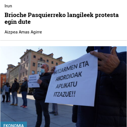
Irun
Brioche Pasquierreko langileek protesta
egin dute
Aizpea Amas Agirre
EKONOMIA