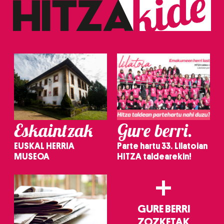
Eskaintzak
Gure berri.
EUSKAL HERRIA
Parte hartu 33. Lilatoian
MUSEOA
HITZA taldearekin!
+
GURE BERRI
ZOZKETAK