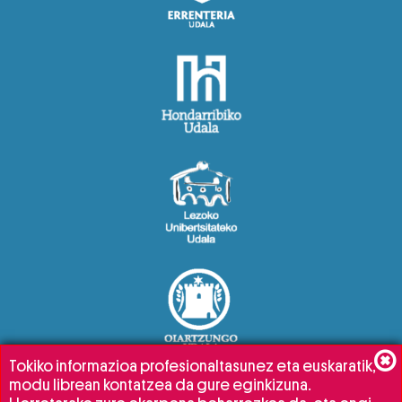
Tokiko informazioa profesionaltasunez eta euskaratik,
modu librean kontatzea da gure eginkizuna.