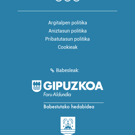
Argitalpen politika
Aniztasun politika
Pribatutasun politika
Cookieak
Babesleak: