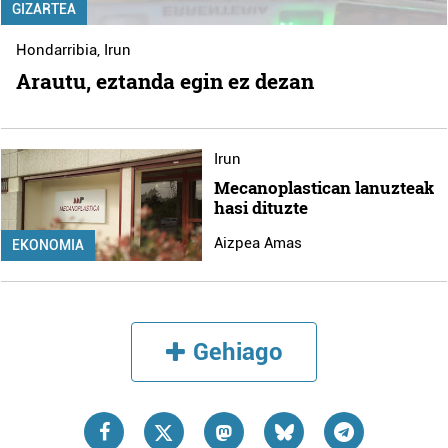
GIZARTEA
Hondarribia
,
Irun
Arautu, eztanda egin ez dezan
Irun
Mecanoplastican lanuzteak
hasi dituzte
Aizpea Amas
EKONOMIA
Gehiago