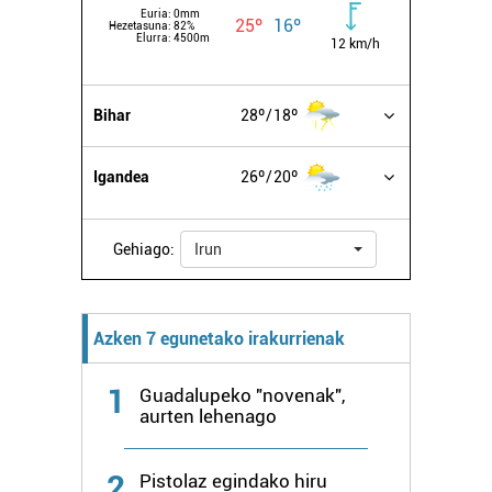
Euria:
0mm
25º
16º
Hezetasuna:
82%
Elurra:
4500m
12 km/h
Bihar
28º
18º
Igandea
26º
20º
Gehiago:
Irun
Azken 7 egunetako irakurrienak
1
Guadalupeko "novenak",
aurten lehenago
2
Pistolaz egindako hiru