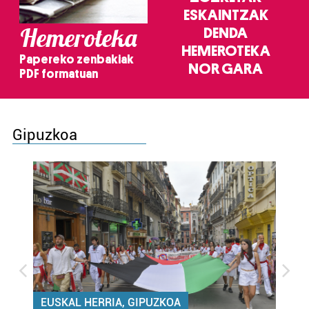
ESKAINTZAK
Hemeroteka
DENDA
HEMEROTEKA
Papereko zenbakiak
NOR GARA
PDF formatuan
Gipuzkoa
EUSKAL HERRIA, GIPUZKOA