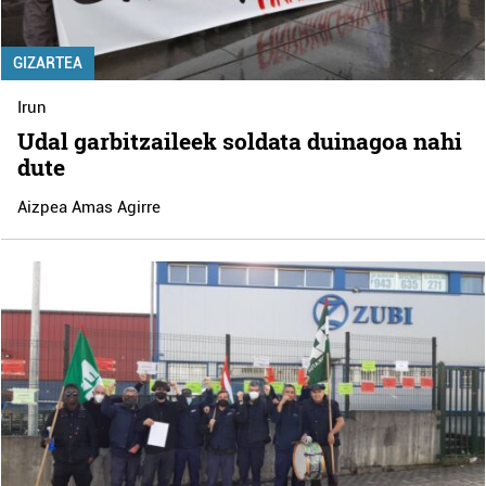
GIZARTEA
Irun
Udal garbitzaileek soldata duinagoa nahi
dute
Aizpea Amas Agirre