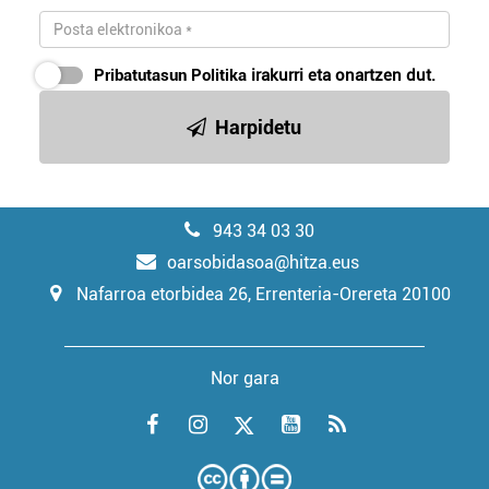
Pribatutasun Politika
irakurri eta onartzen dut.
Harpidetu
943 34 03 30
oarsobidasoa@hitza.eus
Nafarroa etorbidea 26, Errenteria-Orereta 20100
Nor gara