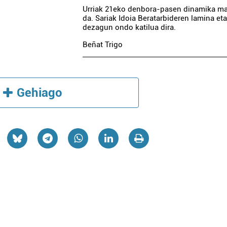
Urriak 21eko denbora-pasen dinamika ma
da. Sariak Idoia Beratarbideren lamina et
dezagun ondo katilua dira.
Beñat Trigo
Gehiago