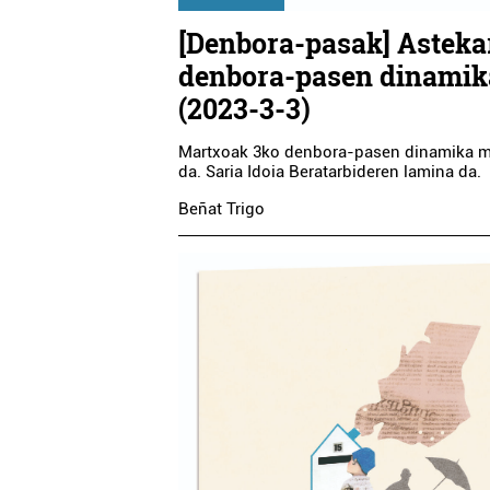
[Denbora-pasak] Asteka
denbora-pasen dinamik
(2023-3-3)
Martxoak 3ko denbora-pasen dinamika m
da. Saria Idoia Beratarbideren lamina da.
Beñat Trigo