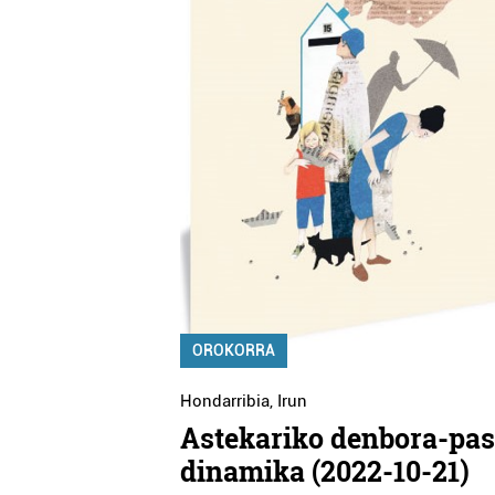
OROKORRA
Hondarribia
,
Irun
Astekariko denbora-pa
dinamika (2022-10-21)