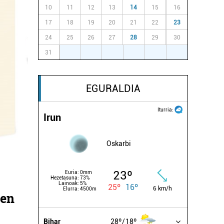
10
11
12
13
14
15
16
17
18
19
20
21
22
23
24
25
26
27
28
29
30
31
1
2
3
4
5
6
EGURALDIA
Iturria:
Irun
Oskarbi
23º
Euria:
0mm
Hezetasuna:
73%
Lainoak:
5%
25º
16º
6 km/h
Elurra:
4500m
sen
Bihar
28º
18º