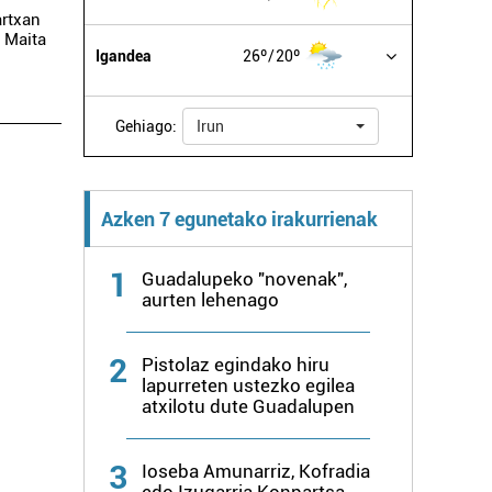
rtxan
a Maita
Igandea
26º
20º
Gehiago:
Irun
Azken 7 egunetako irakurrienak
1
Guadalupeko "novenak",
aurten lehenago
2
Pistolaz egindako hiru
lapurreten ustezko egilea
atxilotu dute Guadalupen
3
Ioseba Amunarriz, Kofradia