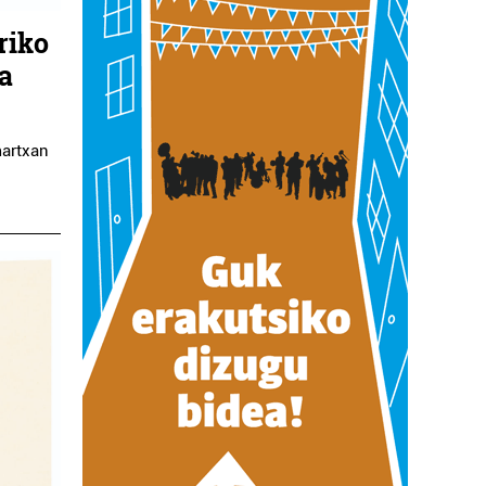
riko
a
artxan