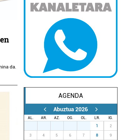
sen
mina da.
AGENDA
Abuztua 2026
AL.
AR.
AZ.
OG.
OL.
LR.
IG.
27
28
29
30
31
1
2
3
4
5
6
7
8
9