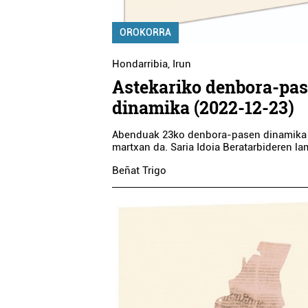
OROKORRA
Hondarribia
,
Irun
Astekariko denbora-pa
dinamika (2022-12-23)
Abenduak 23ko denbora-pasen dinamika
martxan da. Saria Idoia Beratarbideren la
Beñat Trigo