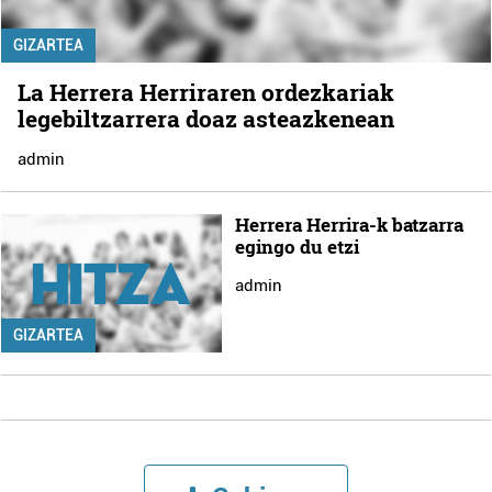
GIZARTEA
La Herrera Herriraren ordezkariak
legebiltzarrera doaz asteazkenean
admin
Herrera Herrira-k batzarra
egingo du etzi
admin
GIZARTEA