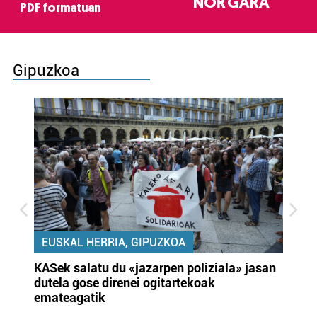
NOR GARA
PDF formatuan
Gipuzkoa
EUSKAL HERRIA, GIPUZKOA
KASek salatu du «jazarpen poliziala» jasan
Pa
dutela gose direnei ogitartekoak
da
emateagatik
«s