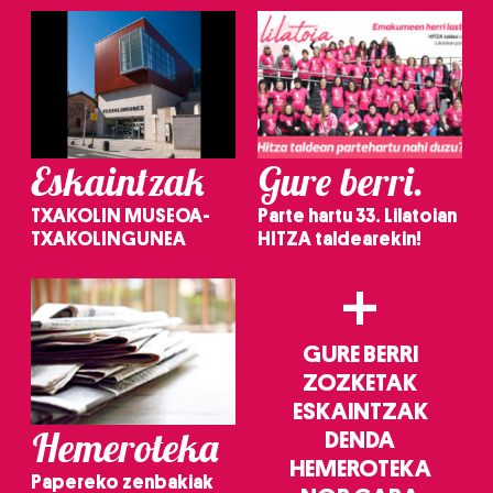
Eskaintzak
Gure berri.
TXAKOLIN MUSEOA-
Parte hartu 33. Lilatoian
TXAKOLINGUNEA
HITZA taldearekin!
+
GURE BERRI
ZOZKETAK
ESKAINTZAK
Hemeroteka
DENDA
HEMEROTEKA
Papereko zenbakiak