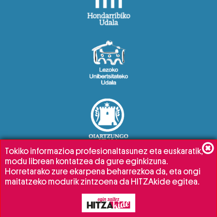
Tokiko informazioa profesionaltasunez eta euskaratik,
modu librean kontatzea da gure eginkizuna.
Horretarako zure ekarpena beharrezkoa da, eta ongi
maitatzeko modurik zintzoena da HITZAkide egitea.