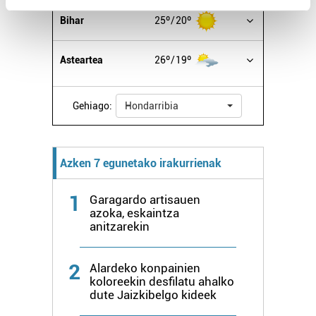
Find out more about how your personal data is processed
Bihar
25º
20º
and set your preferences in the
details section
.
Asteartea
26º
19º
Guk eta gure bazkideek zure datu pertsonalak
prozesatzen ditugu, zure IP zenbakia, besteak beste,
teknologia erabiliz, cookieak adibidez, iragarki eta eduki
Gehiago:
Hondarribia
pertsonalizatuak eskaintzeko, iragarkiak eta edukia
neurtzeko, jendeari buruzko informazioa biltzeko eta
produktuak garatzeko. Zure datuak nork eta zertarako
Azken 7 egunetako irakurrienak
erabiltzen dituen hauta dezakezu.
1
Garagardo artisauen
Bazkide batzuek ez dizute baimenik eskatzen, eta beren
azoka, eskaintza
interes komertzial legitimoetan babesten dira. Ikusi gure
anitzarekin
bazkideen zerrenda, beren ustez zein helburutarako
duten interes legitimoa eta horren aurka nola egin
2
Alardeko konpainien
dezakezun ikusteko.
koloreekin desfilatu ahalko
dute Jaizkibelgo kideek
Lortu zure datu pertsonalak prozesatzeko moduari