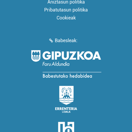
Aniztasun politika
Pribatutasun politika
Cookieak
Babesleak: