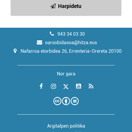
Harpidetu
943 34 03 30
oarsobidasoa@hitza.eus
Nafarroa etorbidea 26, Errenteria-Orereta 20100
Nor gara
Argitalpen politika