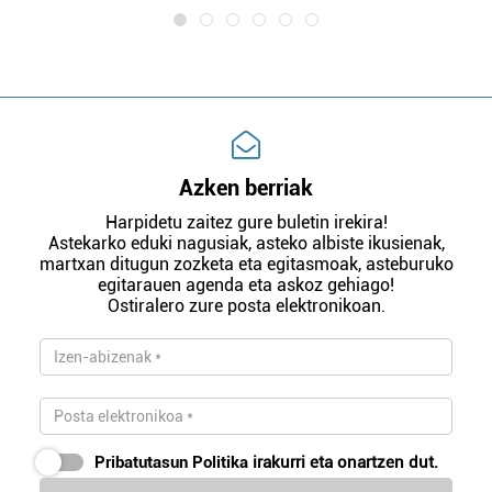
Azken berriak
Harpidetu zaitez gure buletin irekira!
Astekarko eduki nagusiak, asteko albiste ikusienak,
martxan ditugun zozketa eta egitasmoak, asteburuko
egitarauen agenda eta askoz gehiago!
Ostiralero zure posta elektronikoan.
Pribatutasun Politika
irakurri eta onartzen dut.