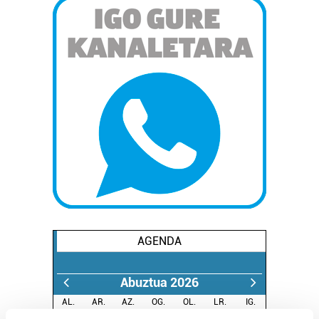
AGENDA
Abuztua 2026
AL.
AR.
AZ.
OG.
OL.
LR.
IG.