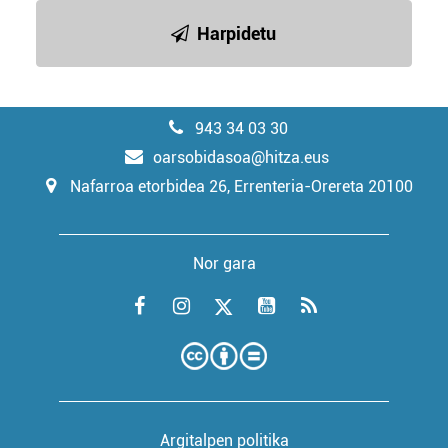
Harpidetu
943 34 03 30
oarsobidasoa@hitza.eus
Nafarroa etorbidea 26, Errenteria-Orereta 20100
Nor gara
Argitalpen politika