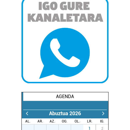
AGENDA
Abuztua 2026
AL.
AR.
AZ.
OG.
OL.
LR.
IG.
27
28
29
30
31
1
2