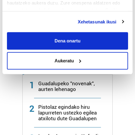
hautatzeko aukera duzu. Zure onespena aldatzen edo
Bihar
28º
18º
deuseztatzen ahal duzu edozein momentutan, Cookie
deklaraziotik edo Privacy triggerean klikatuz.
Xehetasunak ikusi
Igandea
26º
20º
If you allow, we would also like to:
Collect information about your geographical
Dena onartu
Gehiago:
Irun
location which can be accurate to within several
meters
Aukeratu
Identify your device by actively scanning it for
Azken 7 egunetako irakurrienak
specific characteristics (fingerprinting)
Find out more about how your personal data is processed
1
Guadalupeko "novenak",
and set your preferences in the
details section
.
aurten lehenago
Guk eta gure bazkideek zure datu pertsonalak
2
prozesatzen ditugu, zure IP zenbakia, besteak beste,
Pistolaz egindako hiru
lapurreten ustezko egilea
teknologia erabiliz, cookieak adibidez, iragarki eta eduki
atxilotu dute Guadalupen
pertsonalizatuak eskaintzeko, iragarkiak eta edukia
neurtzeko, jendeari buruzko informazioa biltzeko eta