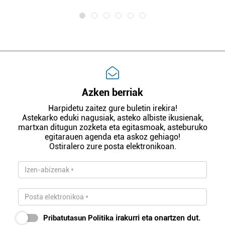
Azken berriak
Harpidetu zaitez gure buletin irekira!
Astekarko eduki nagusiak, asteko albiste ikusienak,
martxan ditugun zozketa eta egitasmoak, asteburuko
egitarauen agenda eta askoz gehiago!
Ostiralero zure posta elektronikoan.
Pribatutasun Politika
irakurri eta onartzen dut.