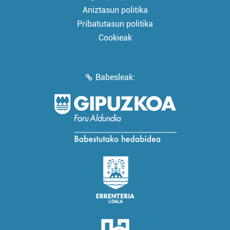
Aniztasun politika
Pribatutasun politika
Cookieak
Babesleak: