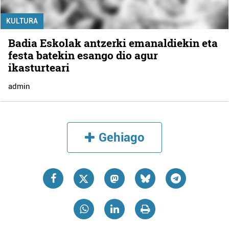
KULTURA
Badia Eskolak antzerki emanaldiekin eta
festa batekin esango dio agur
ikasturteari
admin
Gehiago