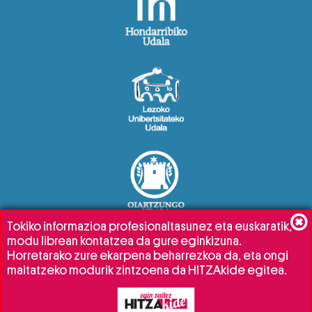
Tokiko informazioa profesionaltasunez eta euskaratik,
modu librean kontatzea da gure eginkizuna.
Horretarako zure ekarpena beharrezkoa da, eta ongi
maitatzeko modurik zintzoena da HITZAkide egitea.