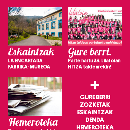
irakurri
Eskaintzak
Gure berri.
LA ENCARTADA
Parte hartu 33. Lilatoian
FABRIKA-MUSEOA
HITZA taldearekin!
+
GURE BERRI
ZOZKETAK
ESKAINTZAK
Hemeroteka
DENDA
HEMEROTEKA