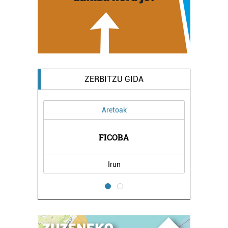
ZERBITZU GIDA
Aretoak
A
FICOBA
Irun