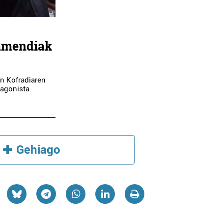
ramendiak
en Kofradiaren
tagonista.
Gehiago