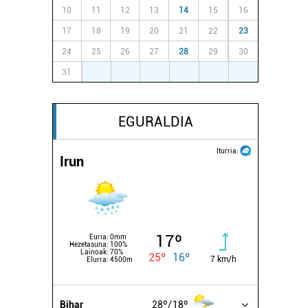
10
11
12
13
14
15
16
17
18
19
20
21
22
23
24
25
26
27
28
29
30
31
1
2
3
4
5
6
EGURALDIA
Iturria:
Irun
17º
Euria:
0mm
Hezetasuna:
100%
Lainoak:
70%
25º
16º
7 km/h
Elurra:
4500m
Bihar
28º
18º