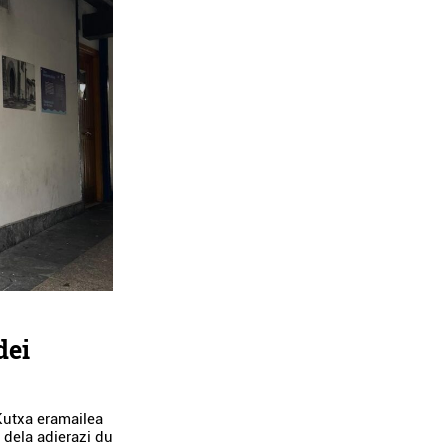
dei
Kutxa eramailea
 dela adierazi du