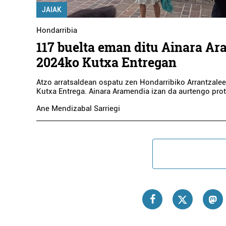
JAIAK
Hondarribia
117 buelta eman ditu Ainara A
2024ko Kutxa Entregan
Atzo arratsaldean ospatu zen Hondarribiko Arrantzale
Kutxa Entrega. Ainara Aramendia izan da aurtengo pro
Ane Mendizabal Sarriegi