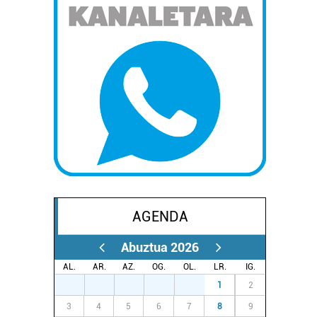
AGENDA
Abuztua 2026
AL.
AR.
AZ.
OG.
OL.
LR.
IG.
27
28
29
30
31
1
2
3
4
5
6
7
8
9