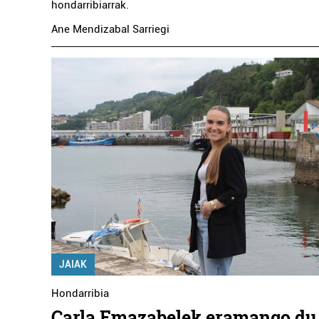
hondarribiarrak.
Ane Mendizabal Sarriegi
JAIAK
Hondarribia
Carla Emazabelek eramango du