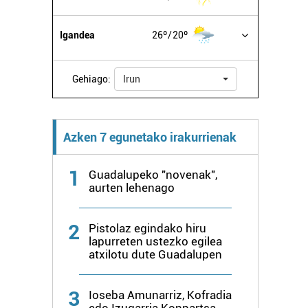
Igandea
26º
20º
Gehiago:
Irun
Azken 7 egunetako irakurrienak
1
Guadalupeko "novenak",
aurten lehenago
2
Pistolaz egindako hiru
lapurreten ustezko egilea
atxilotu dute Guadalupen
3
Ioseba Amunarriz, Kofradia