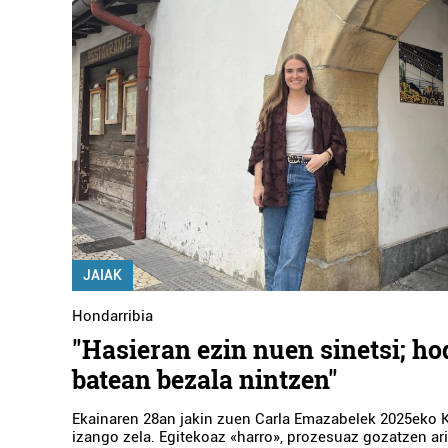
JAIAK
Hondarribia
"Hasieran ezin nuen sinetsi; ho
batean bezala nintzen"
Ekainaren 28an jakin zuen Carla Emazabelek 2025eko 
izango zela. Egitekoaz «harro», prozesuaz gozatzen ari