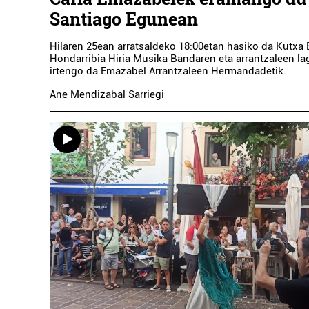
Santiago Egunean
Hilaren 25ean arratsaldeko 18:00etan hasiko da Kutxa 
Hondarribia Hiria Musika Bandaren eta arrantzaleen la
irtengo da Emazabel Arrantzaleen Hermandadetik.
Ane Mendizabal Sarriegi
Ar
CA
JAN
Erre