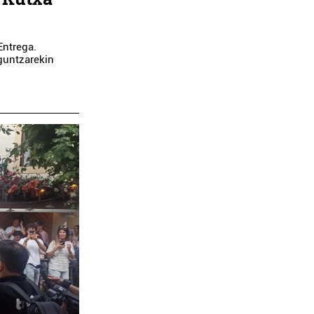
Entrega.
guntzarekin
ropa dendak
Osasungintza
SAMAYOR
NAGORE CABADA HORT
TZIGINTZAK
KLINIKA
nteria-Orereta
Errenteria-Orereta