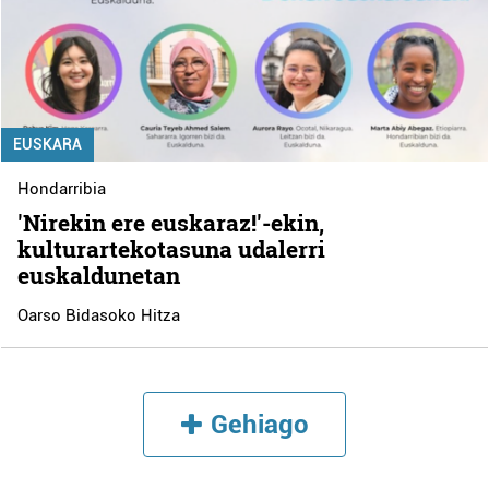
EUSKARA
Hondarribia
'Nirekin ere euskaraz!'-ekin,
kulturartekotasuna udalerri
euskaldunetan
Oarso Bidasoko Hitza
Gehiago