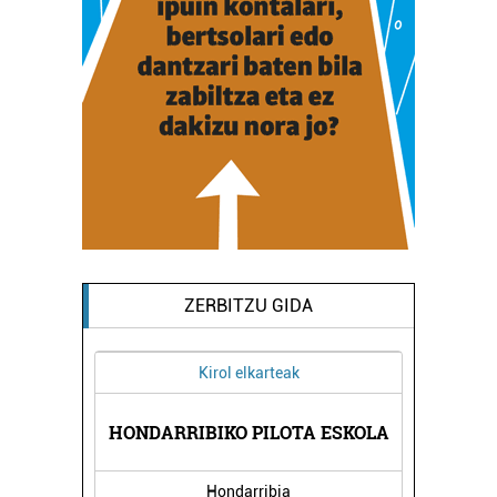
ZERBITZU GIDA
Kirol elkarteak
DUKTUAK
HONDARRIBIKO PILOTA ESKOLA
DENOI 
Hondarribia