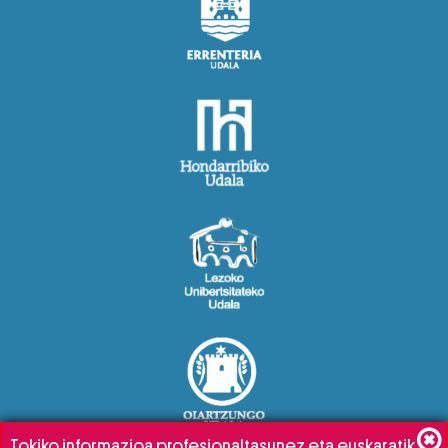
Tokiko informazioa profesionaltasunez eta euskaratik,