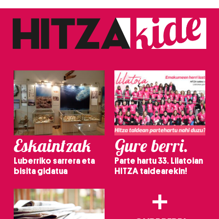
baliatzen gara. Ohar hau onartuz gero, teknologia hori
erabiltzeko baimen esplizitua ematen diguzu.
Gehiago
irakurri
Eskaintzak
Gure berri.
Luberriko sarrera eta
Parte hartu 33. Lilatoian
bisita gidatua
HITZA taldearekin!
+