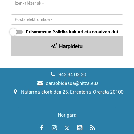
Pribatutasun Politika
irakurri eta onartzen dut.
Harpidetu
943 34 03 30
oarsobidasoa@hitza.eus
Nafarroa etorbidea 26, Errenteria-Orereta 20100
Nor gara