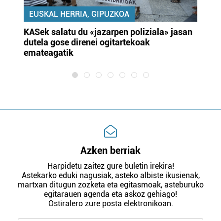
EUSKAL HERRIA, GIPUZKOA
KASek salatu du «jazarpen poliziala» jasan
Pa
dutela gose direnei ogitartekoak
da
emateagatik
«s
Azken berriak
Harpidetu zaitez gure buletin irekira!
Astekarko eduki nagusiak, asteko albiste ikusienak,
martxan ditugun zozketa eta egitasmoak, asteburuko
egitarauen agenda eta askoz gehiago!
Ostiralero zure posta elektronikoan.