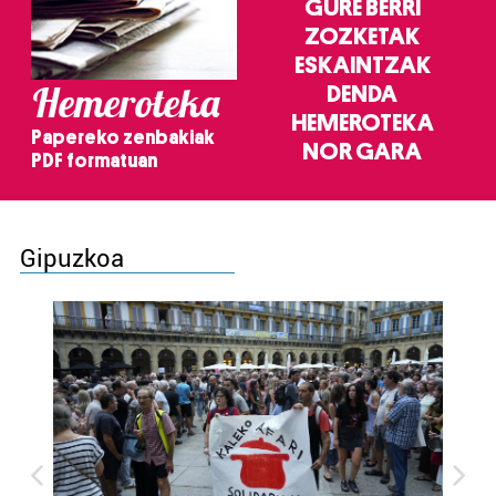
GURE BERRI
ZOZKETAK
ESKAINTZAK
Hemeroteka
DENDA
HEMEROTEKA
Papereko zenbakiak
NOR GARA
PDF formatuan
Gipuzkoa