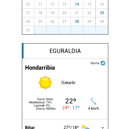
10
11
12
13
14
15
16
17
18
19
20
21
22
23
24
25
26
27
28
29
30
31
1
2
3
4
5
6
EGURALDIA
Iturria:
Hondarribia
Oskarbi
22º
Euria:
0mm
Hezetasuna:
73%
Lainoak:
0%
24º
17º
4 km/h
Elurra:
4500m
Bihar
27º
18º