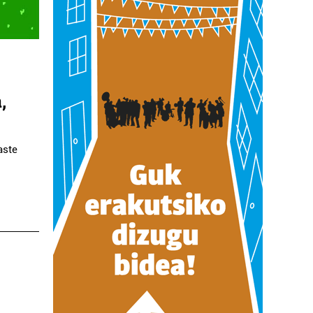
,
aste