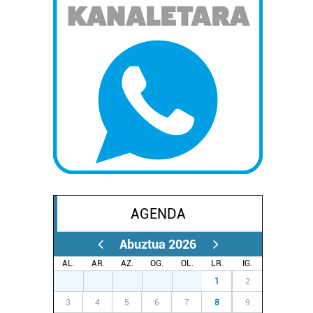
AGENDA
Abuztua 2026
AL.
AR.
AZ.
OG.
OL.
LR.
IG.
27
28
29
30
31
1
2
3
4
5
6
7
8
9