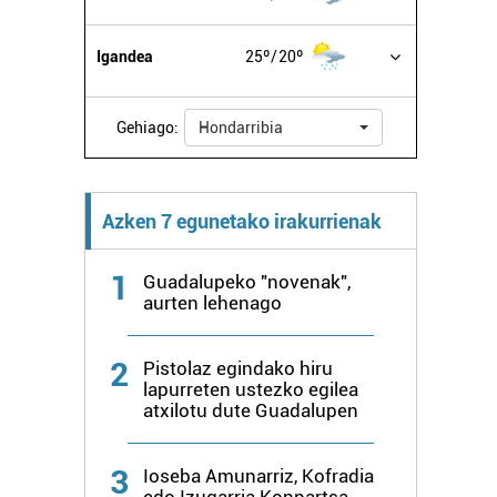
Igandea
25º
20º
Gehiago:
Hondarribia
Azken 7 egunetako irakurrienak
1
Guadalupeko "novenak",
aurten lehenago
2
Pistolaz egindako hiru
lapurreten ustezko egilea
atxilotu dute Guadalupen
3
Ioseba Amunarriz, Kofradia