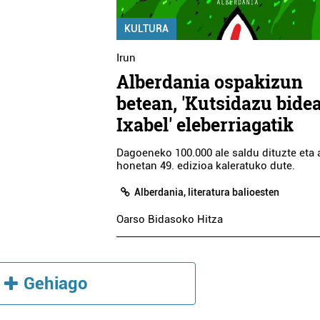
KULTURA
Irun
Alberdania ospakizun
betean, 'Kutsidazu bidea
Ixabel' eleberriagatik
Dagoeneko 100.000 ale saldu dituzte eta 
honetan 49. edizioa kaleratuko dute.
Alberdania, literatura balioesten
Oarso Bidasoko Hitza
Gehiago