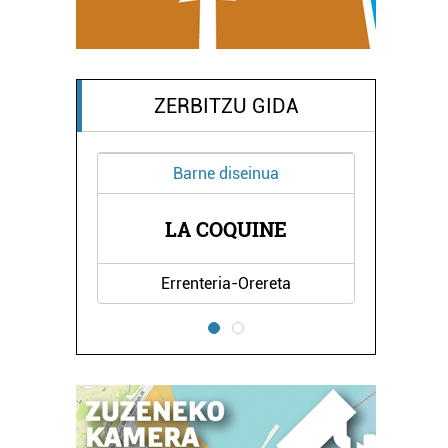
ZERBITZU GIDA
Barne diseinua
LA COQUINE
KIR
Errenteria-Orereta