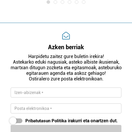
Azken berriak
Harpidetu zaitez gure buletin irekira!
Astekarko eduki nagusiak, asteko albiste ikusienak,
martxan ditugun zozketa eta egitasmoak, asteburuko
egitarauen agenda eta askoz gehiago!
Ostiralero zure posta elektronikoan.
Pribatutasun Politika
irakurri eta onartzen dut.