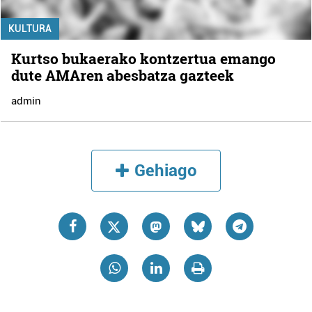
KULTURA
Kurtso bukaerako kontzertua emango
dute AMAren abesbatza gazteek
admin
Gehiago