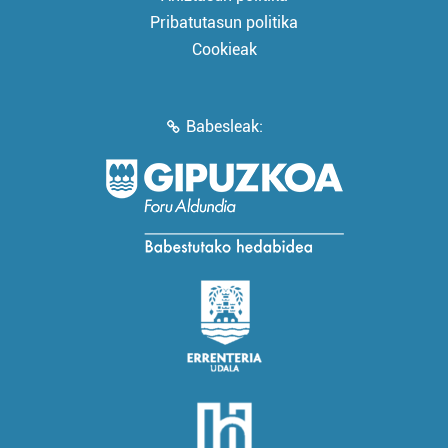
Pribatutasun politika
Cookieak
Babesleak: