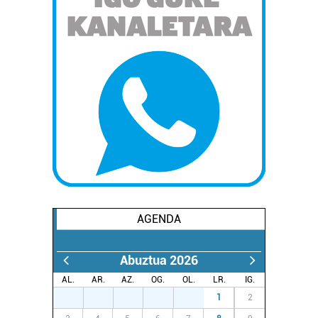
AGENDA
Abuztua 2026
AL.
AR.
AZ.
OG.
OL.
LR.
IG.
27
28
29
30
31
1
2