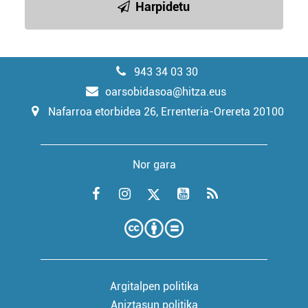
Harpidetu
943 34 03 30
oarsobidasoa@hitza.eus
Nafarroa etorbidea 26, Errenteria-Orereta 20100
Nor gara
Argitalpen politika
Aniztasun politika