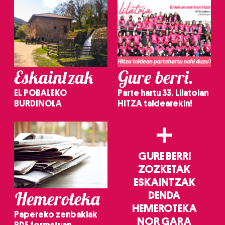
Eskaintzak
Gure berri.
EL POBALEKO
Parte hartu 33. Lilatoian
BURDINOLA
HITZA taldearekin!
+
GURE BERRI
ZOZKETAK
ESKAINTZAK
Hemeroteka
DENDA
HEMEROTEKA
Papereko zenbakiak
NOR GARA