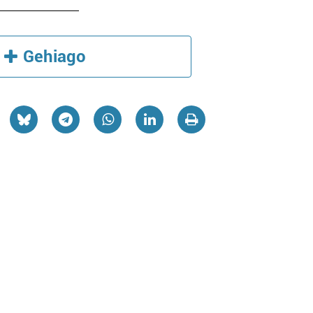
Gehiago
Higiezin agentziak
Euskaltegiak
LDUAYEN HIGIEZINEN
PASAIAKO U
AGENTZIA
EUSKALTEG
Hondarribia
Pasaia