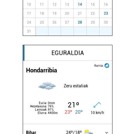
10
11
12
13
14
15
16
17
18
19
20
21
22
23
24
25
26
27
28
29
30
31
1
2
3
4
5
6
EGURALDIA
Iturria:
Hondarribia
Zeru estaliak
21º
Euria:
0mm
Hezetasuna:
76%
Lainoak:
91%
23º
20º
10 km/h
Elurra:
4400m
Bihar
24º
18º