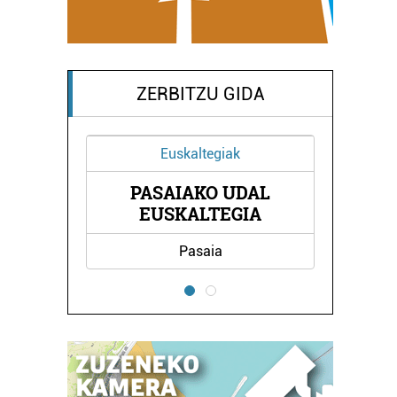
ZERBITZU GIDA
Higiezin agentziak
DAL
ELDUAYEN HIGIEZINEN
IA
AGENTZIA
Hondarribia