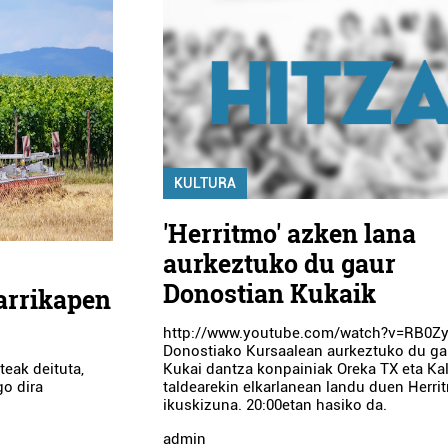
KULTURA
'Herritmo' azken lana
aurkeztuko du gaur
Donostian Kukaik
arrikapen
http://www.youtube.com/watch?v=RB0Z
Donostiako Kursaalean aurkeztuko du ga
Kukai dantza konpainiak Oreka TX eta Ka
eak deituta,
taldearekin elkarlanean landu duen Herri
go dira
ikuskizuna. 20:00etan hasiko da.
admin