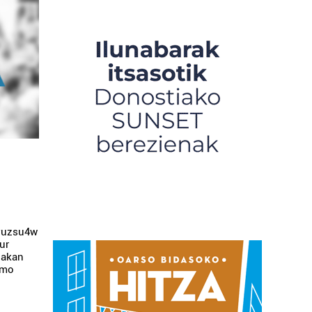
yuzsu4w
ur
lakan
tmo