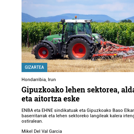
GIZARTEA
Hondarribia
,
Irun
Gipuzkoako lehen sektorea, ald
eta aitortza eske
ENBA eta EHNE sindikatuak eta Gipuzkoako Baso Elkart
baserritarrak eta lehen sektoreko langileak kalera irten
ostiralean.
Mikel Del Val Garcia