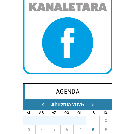
AGENDA
Abuztua 2026
AL.
AR.
AZ.
OG.
OL.
LR.
IG.
27
28
29
30
31
1
2
3
4
5
6
7
8
9