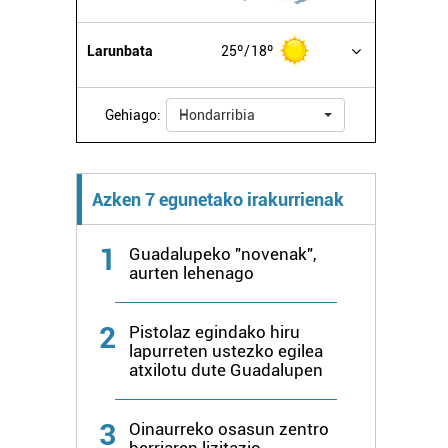
Larunbata
25º
18º
Gehiago:
Hondarribia
Azken 7 egunetako irakurrienak
1
Guadalupeko "novenak",
aurten lehenago
2
Pistolaz egindako hiru
lapurreten ustezko egilea
atxilotu dute Guadalupen
3
Oinaurreko osasun zentro