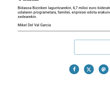
Bidasoa Biziriken laguntzarekin, 6,7 milioi euro biderat
udalaren programetara, familiei, enpresei edota eraku
xedearekin.
Mikel Del Val Garcia