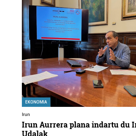
EKONOMIA
Irun
Irun Aurrera plana indartu du 
Udalak