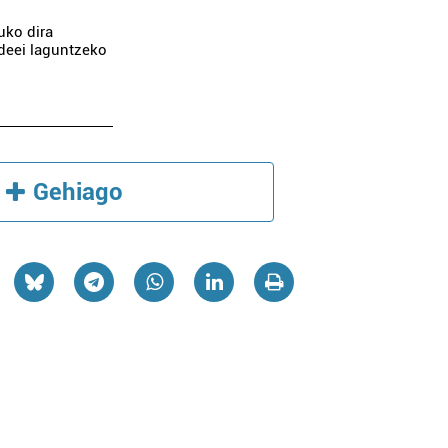
uko dira
ndeei laguntzeko
Gehiago