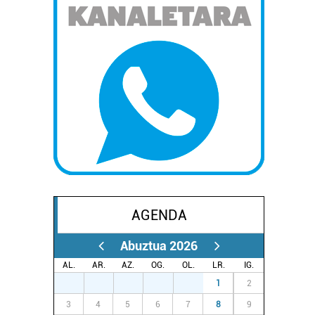
AGENDA
Abuztua 2026
AL.
AR.
AZ.
OG.
OL.
LR.
IG.
27
28
29
30
31
1
2
3
4
5
6
7
8
9