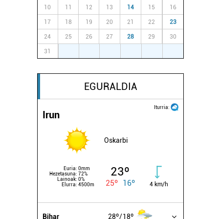
10
11
12
13
14
15
16
17
18
19
20
21
22
23
24
25
26
27
28
29
30
31
1
2
3
4
5
6
EGURALDIA
Iturria:
Irun
Oskarbi
23º
Euria:
0mm
Hezetasuna:
72%
Lainoak:
0%
25º
16º
4 km/h
Elurra:
4500m
Bihar
28º
18º