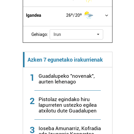
Igandea
26º
20º
Gehiago:
Irun
Azken 7 egunetako irakurrienak
1
Guadalupeko "novenak",
aurten lehenago
2
Pistolaz egindako hiru
lapurreten ustezko egilea
atxilotu dute Guadalupen
3
Ioseba Amunarriz, Kofradia