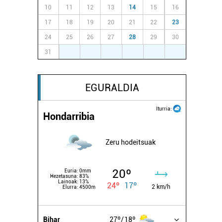
10
11
12
13
14
15
16
17
18
19
20
21
22
23
24
25
26
27
28
29
30
31
1
2
3
4
5
6
EGURALDIA
Iturria:
Hondarribia
Zeru hodeitsuak
20º
Euria:
0mm
Hezetasuna:
83%
Lainoak:
13%
24º
17º
2 km/h
Elurra:
4500m
Bihar
27º
18º