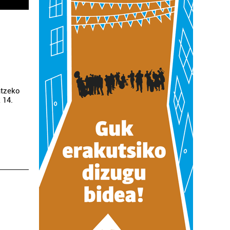
atzeko
 14.