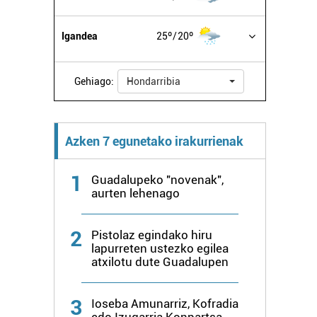
Igandea
25º
20º
Gehiago:
Hondarribia
Azken 7 egunetako irakurrienak
1
Guadalupeko "novenak",
aurten lehenago
2
Pistolaz egindako hiru
lapurreten ustezko egilea
atxilotu dute Guadalupen
3
Ioseba Amunarriz, Kofradia