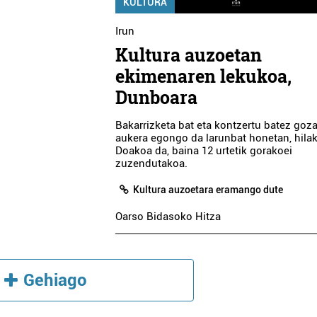
KULTURA
Irun
Kultura auzoetan
ekimenaren lekukoa,
Dunboara
Bakarrizketa bat eta kontzertu batez goz
aukera egongo da larunbat honetan, hilak
Doakoa da, baina 12 urtetik gorakoei
zuzendutakoa.
Kultura auzoetara eramango dute
Oarso Bidasoko Hitza
Gehiago