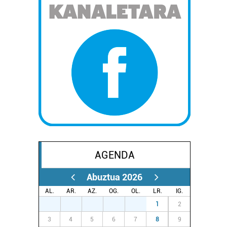
AGENDA
Abuztua 2026
AL.
AR.
AZ.
OG.
OL.
LR.
IG.
27
28
29
30
31
1
2
3
4
5
6
7
8
9