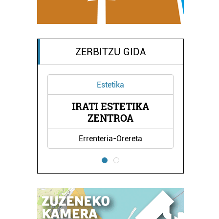
ZERBITZU GIDA
Estetika
Ostalaritza
IRATI ESTETIKA
MIREN TABE
ZENTROA
Errenteria-Orereta
Oiartzun