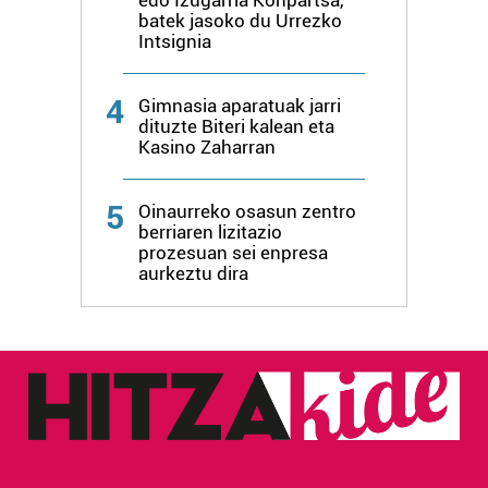
erabiltzen dituen hauta dezakezu.
batek jasoko du Urrezko
Intsignia
Bazkide batzuek ez dizute baimenik eskatzen, eta beren
interes komertzial legitimoetan babesten dira. Ikusi gure
4
Gimnasia aparatuak jarri
bazkideen zerrenda, beren ustez zein helburutarako
dituzte Biteri kalean eta
duten interes legitimoa eta horren aurka nola egin
Kasino Zaharran
dezakezun ikusteko.
5
Oinaurreko osasun zentro
Lortu zure datu pertsonalak prozesatzeko moduari
berriaren lizitazio
buruzko informazio gehiago eta ezarri zure lehentasunak
prozesuan sei enpresa
aurkeztu dira
datuen atalean. Edozein unetan alda edo ken dezakezu
zure baimena Cookieen adierazpenean.
Webgune honek cookie propioak eta hirugarrenen cookie-
fitxategiak erabiltzen ditu. Zure esperientzia eta
zerbitzuak hobetzeko asmoz, cookie teknologiaz
baliatzen gara. Ohar hau onartuz gero, teknologia hori
erabiltzeko baimen esplizitua ematen diguzu.
Gehiago
irakurri