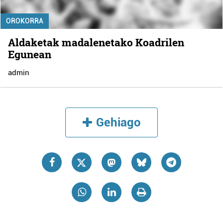
OROKORRA
Aldaketak madalenetako Koadrilen
Egunean
admin
Gehiago