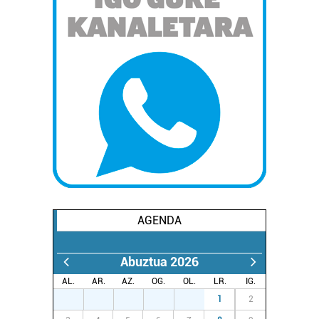
AGENDA
Abuztua 2026
AL.
AR.
AZ.
OG.
OL.
LR.
IG.
27
28
29
30
31
1
2