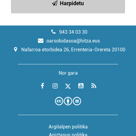
Harpidetu
943 34 03 30
oarsobidasoa@hitza.eus
Nafarroa etorbidea 26, Errenteria-Orereta 20100
Nor gara
Argitalpen politika
Aniztasun politika