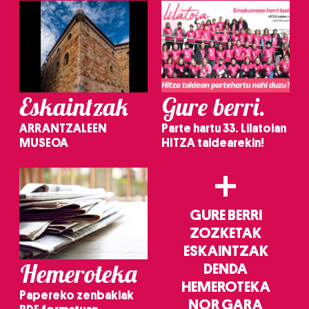
Eskaintzak
Gure berri.
ARRANTZALEEN
Parte hartu 33. Lilatoian
MUSEOA
HITZA taldearekin!
+
GURE BERRI
ZOZKETAK
ESKAINTZAK
Hemeroteka
DENDA
HEMEROTEKA
Papereko zenbakiak
NOR GARA