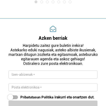
Azken berriak
Harpidetu zaitez gure buletin irekira!
Astekarko eduki nagusiak, asteko albiste ikusienak,
martxan ditugun zozketa eta egitasmoak, asteburuko
egitarauen agenda eta askoz gehiago!
Ostiralero zure posta elektronikoan.
Pribatutasun Politika
irakurri eta onartzen dut.