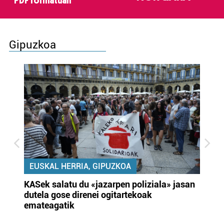
PDF formatuan
Gipuzkoa
EUSKAL HERRIA, GIPUZKOA
KASek salatu du «jazarpen poliziala» jasan
Pa
dutela gose direnei ogitartekoak
da
emateagatik
«s