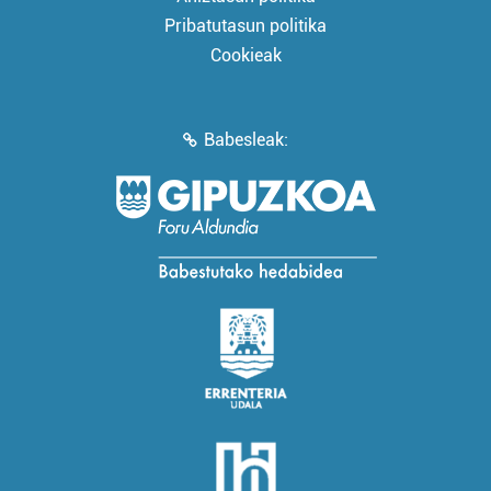
Pribatutasun politika
Cookieak
Babesleak: