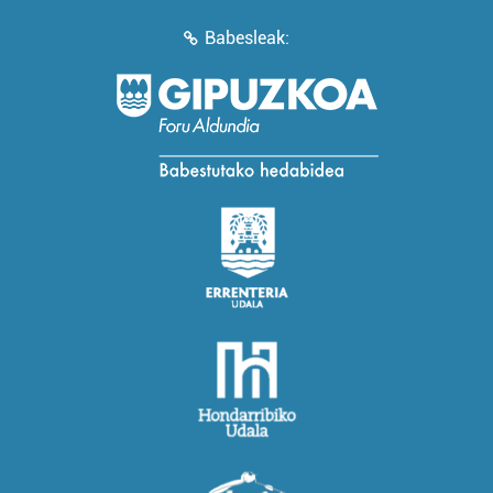
Babesleak: