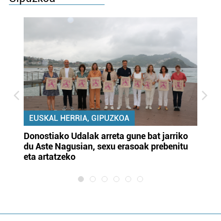
EUSKAL HERRIA, GIPUZKOA
Donostiako Udalak arreta gune bat jarriko
Ur
du Aste Nagusian, sexu erasoak prebenitu
es
eta artatzeko
lu