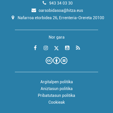
943 34 03 30
oarsobidasoa@hitza.eus
Nafarroa etorbidea 26, Errenteria-Orereta 20100
Nor gara
Argitalpen politika
Aniztasun politika
Pribatutasun politika
Cookieak