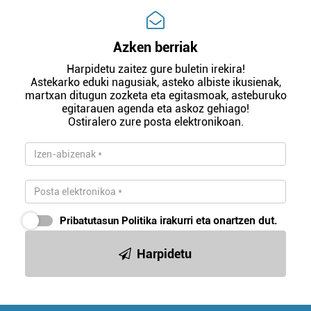
Azken berriak
Harpidetu zaitez gure buletin irekira!
Astekarko eduki nagusiak, asteko albiste ikusienak,
martxan ditugun zozketa eta egitasmoak, asteburuko
egitarauen agenda eta askoz gehiago!
Ostiralero zure posta elektronikoan.
Pribatutasun Politika
irakurri eta onartzen dut.
Harpidetu