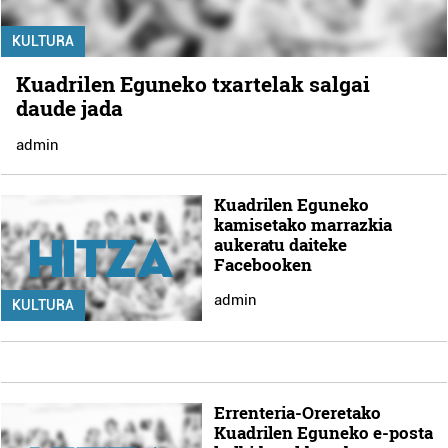
KULTURA
Kuadrilen Eguneko txartelak salgai
daude jada
admin
Kuadrilen Eguneko
kamisetako marrazkia
aukeratu daiteke
Facebooken
admin
KULTURA
Errenteria-Oreretako
Kuadrilen Eguneko e-posta