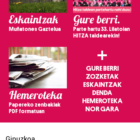
Eskaintzak
Gure berri.
Muñatones Gaztelua
Parte hartu 33. Lilatoian
HITZA taldearekin!
+
GURE BERRI
ZOZKETAK
ESKAINTZAK
Hemeroteka
DENDA
HEMEROTEKA
Papereko zenbakiak
NOR GARA
PDF formatuan
Gipuzkoa