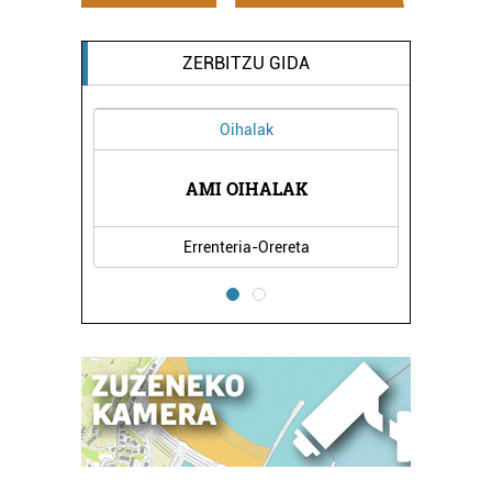
ZERBITZU GIDA
Oihalak
AMI OIHALAK
Errenteria-Orereta