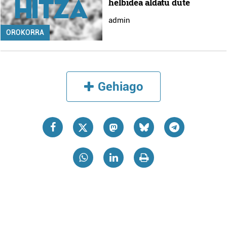
helbidea aldatu dute
admin
OROKORRA
Gehiago