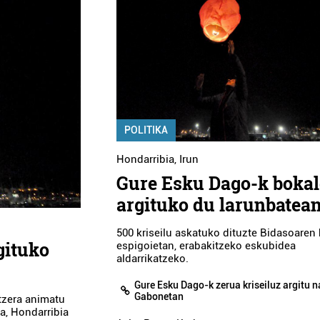
POLITIKA
Hondarribia
,
Irun
Gure Esku Dago-k boka
argituko du larunbatea
500 kriseilu askatuko dituzte Bidasoaren 
gituko
espigoietan, erabakitzeko eskubidea
aldarrikatzeko.
Gure Esku Dago-k zerua kriseiluz argitu n
Gabonetan
rtzera animatu
ra, Hondarribia