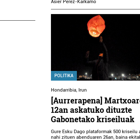
Asier Perez-Karkamo
POLITIKA
Hondarribia
,
Irun
[Aurrerapena] Martxoa
12an askatuko dituzte
Gabonetako kriseiluak
Gure Esku Dago plataformak 500 kriseilu 
nahi zituen abenduaren 26an, baina ekita