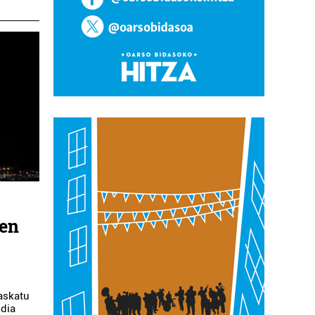
ren
askatu
ldia