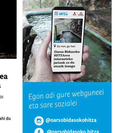
lea
n
bi
ahi du