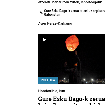
atzeratu behar izan zuten, lehorteagatik.
Gure Esku Dago-k zerua kriseiluz argitu n
Gabonetan
Asier Perez-Karkamo
POLITIKA
Hondarribia
,
Irun
Gure Esku Dago-k zeru
Osasungintza
Ikastetxeak