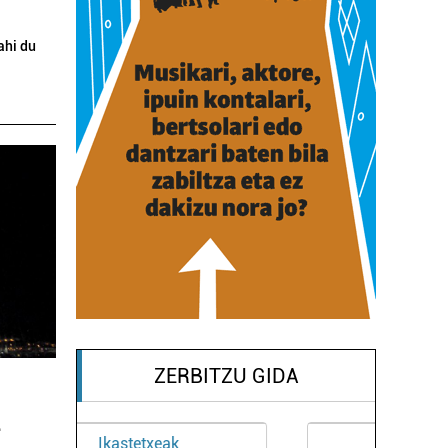
ahi du
ZERBITZU GIDA
a
Osasungintza