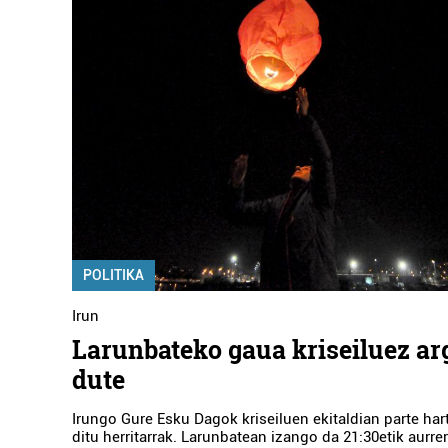
POLITIKA
Irun
Larunbateko gaua kriseiluez ar
dute
Irungo Gure Esku Dagok kriseiluen ekitaldian parte ha
ditu herritarrak. Larunbatean izango da 21:30etik aurre