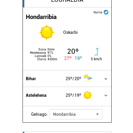
Iturria:
Hondarribia
Oskarbi
20º
Euria:
0mm
Hezetasuna:
91%
Lainoak:
0%
27º
19º
5 km/h
Elurra:
4300m
Bihar
25º
20º
Astelehena
25º
19º
Gehiago:
Hondarribia